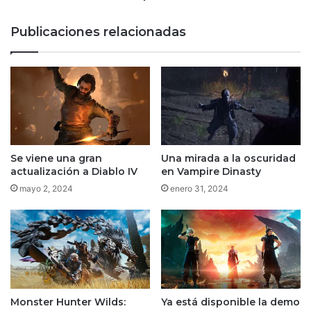
acción,
exploración
Publicaciones relacionadas
y
modo
cooperativo
Se viene una gran
Una mirada a la oscuridad
actualización a Diablo IV
en Vampire Dinasty
mayo 2, 2024
enero 31, 2024
Monster Hunter Wilds:
Ya está disponible la demo