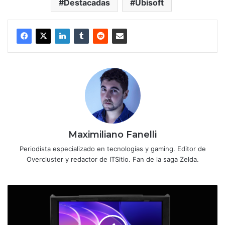
Destacadas
Ubisoft
Maximiliano Fanelli
Periodista especializado en tecnologías y gaming. Editor de
Overcluster y redactor de ITSitio. Fan de la saga Zelda.
ASUS
presenta
los
nuevos