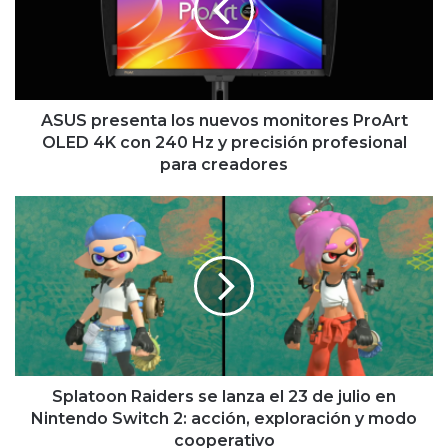
monitores
ProArt
OLED
4K
con
240
ASUS presenta los nuevos monitores ProArt
Hz
OLED 4K con 240 Hz y precisión profesional
y
para creadores
precisión
profesional
Splatoon
para
Raiders
creadores
se
lanza
el
23
de
julio
en
Nintendo
Splatoon Raiders se lanza el 23 de julio en
Switch
Nintendo Switch 2: acción, exploración y modo
2:
cooperativo