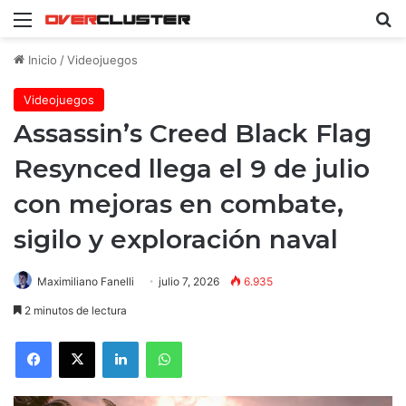
Menú
B
Inicio
/
Videojuegos
Videojuegos
Assassin’s Creed Black Flag
Resynced llega el 9 de julio
con mejoras en combate,
sigilo y exploración naval
Maximiliano Fanelli
julio 7, 2026
6.935
2 minutos de lectura
Facebook
X
LinkedIn
WhatsApp