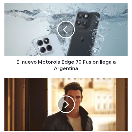
El
nuevo
Motorola
Edge
70
Fusion
llega
a
Argentina
El nuevo Motorola Edge 70 Fusion llega a
Argentina
State
of
Play
febrero
2026:
todos
los
anuncios,
fechas