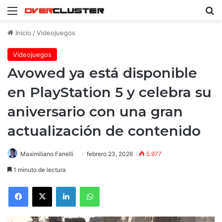
Menú
B
Inicio
/
Videojuegos
Videojuegos
Avowed ya está disponible
en PlayStation 5 y celebra su
aniversario con una gran
actualización de contenido
Maximiliano Fanelli
febrero 23, 2026
5.977
1 minuto de lectura
Facebook
X
LinkedIn
WhatsApp