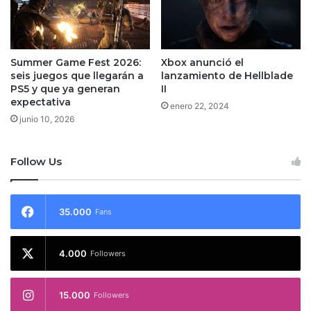
Summer Game Fest 2026:
Xbox anunció el
seis juegos que llegarán a
lanzamiento de Hellblade
PS5 y que ya generan
II
expectativa
enero 22, 2024
junio 10, 2026
Follow Us
35.000
Fans
4.000
Followers
15.000
Followers