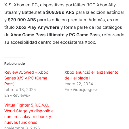
X|S, Xbox en PC, dispositivos portátiles ROG Xbox Ally,
Steam y Battle.net a
$69.999 ARS
para la edición estándar
y
$79.999 ARS
para la edición premium. Además, es un
título
Xbox Play Anywhere
y forma parte de los catálogos
de
Xbox Game Pass Ultimate
y
PC Game Pass
, reforzando
su accesibilidad dentro del ecosistema Xbox.
Relacionado
Review Avowed – Xbox
Xbox anunció el lanzamiento
Series X/S y PC (Game
de Hellblade II
Pass)
enero 22, 2024
febrero 13, 2025
En «Videojuegos»
En «Reviews»
Virtua Fighter 5 R.E.V.O.
World Stage ya disponible
con crossplay, rollback y
nuevas funciones
noviembre 3, 2025