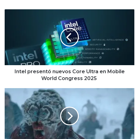
Intel presentó
nuevos
Core
Ultra
en
Mobile
World
Congress
2025
Intel presentó nuevos Core Ultra en Mobile
World Congress 2025
Ya
disponible
el
tráiler
de
la
2da
temporada