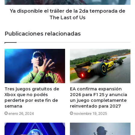
de
The
Ya disponible el tráiler de la 2da temporada de
Last
The Last of Us
of
Us
Publicaciones relacionadas
Tres juegos gratuitos de
EA confirma expansión
Xbox que no podés
2026 para F1 25 y anuncia
perderte por este fin de
un juego completamente
semana
reinventado para 2027
enero 26, 2024
noviembre 19, 2025