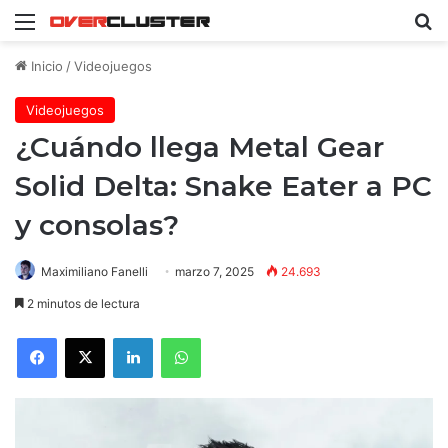
Menú
B
Inicio
/
Videojuegos
Videojuegos
¿Cuándo llega Metal Gear
Solid Delta: Snake Eater a PC
y consolas?
Maximiliano Fanelli
marzo 7, 2025
24.693
2 minutos de lectura
Facebook
X
LinkedIn
WhatsApp