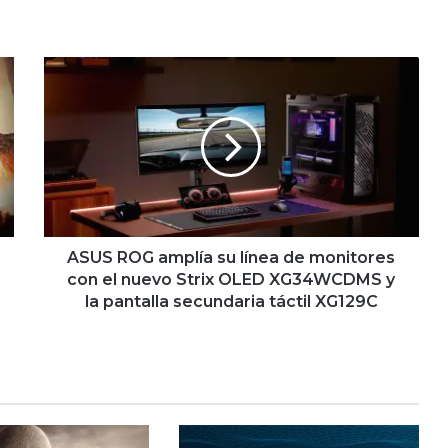
ASUS
ROG
amplía
su
línea
de
monitores
con
el
nuevo
ASUS ROG amplía su línea de monitores
Strix
con el nuevo Strix OLED XG34WCDMS y
OLED
la pantalla secundaria táctil XG129C
XG34WCDMS
y
la
pantalla
secundaria
táctil
XG129C