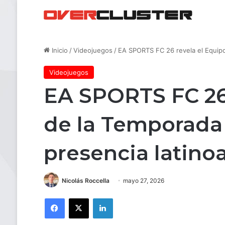
Inicio
/
Videojuegos
/
EA SPORTS FC 26 revela el Equipo
Videojuegos
EA SPORTS FC 26 
de la Temporada
presencia latin
Nicolás Roccella
mayo 27, 2026
Facebook
X
LinkedIn