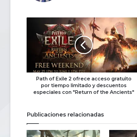
Path
of
Exile
2
ofrece
acceso
gratuito
por
tiempo
limitado
Path of Exile 2 ofrece acceso gratuito
y
por tiempo limitado y descuentos
descuentos
especiales con "Return of the Ancients"
especiales
con
"Return
Publicaciones relacionadas
of
the
Ancients"