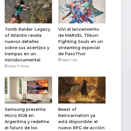
Tomb Raider: Legacy
Viví el lanzamiento
of Atlantis revela
de MARVEL Tōkon:
nuevos detalles
Fighting Souls en un
sobre sus acertijos y
streaming especial
trampas en un
de PassThor
minidocumental
Hace 1 día
Hace 11 horas
Samsung presenta
Beast of
Micro RGB en
Reincarnation ya
Argentina y redefine
está disponible: el
el futuro de los
nuevo RPG de acción