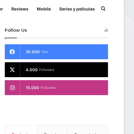
Buscar por
er
Reviews
Mobile
Series y películas
Follow Us
35.000
Fans
4.000
Followers
15.000
Followers