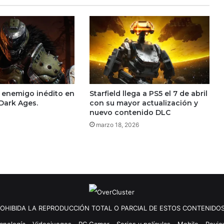
n enemigo inédito en
Starfield llega a PS5 el 7 de abril
Dark Ages.
con su mayor actualización y
nuevo contenido DLC
marzo 18, 2026
OHIBIDA LA REPRODUCCIÓN TOTAL O PARCIAL DE ESTOS CONTENIDOS
cnología
Videojuegos
PC Gamer
Series y películas
Mobile
Revi