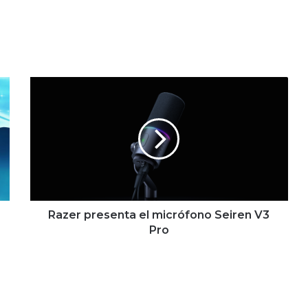
Razer
presenta
el
micrófono
Seiren
V3
Pro
Razer presenta el micrófono Seiren V3
Pro