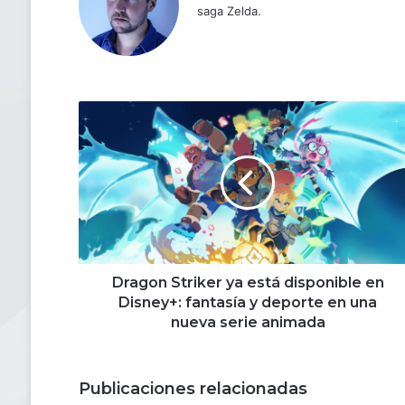
saga Zelda.
Dragon
Striker
ya
está
disponible
en
Disney+:
fantasía
y
deporte
Dragon Striker ya está disponible en
en
Disney+: fantasía y deporte en una
una
nueva serie animada
nueva
serie
animada
Publicaciones relacionadas