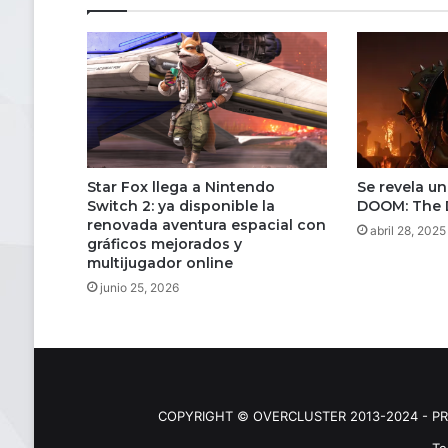
Star Fox llega a Nintendo
Se revela u
Switch 2: ya disponible la
DOOM: The 
renovada aventura espacial con
abril 28, 2025
gráficos mejorados y
multijugador online
junio 25, 2026
COPYRIGHT © OVERCLUSTER 2013-2024 - PR
Te