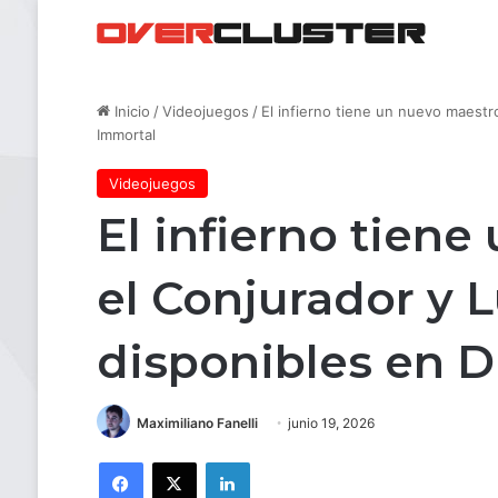
Inicio
/
Videojuegos
/
El infierno tiene un nuevo maestr
Immortal
Videojuegos
El infierno tien
el Conjurador y 
disponibles en D
Maximiliano Fanelli
junio 19, 2026
Facebook
X
LinkedIn