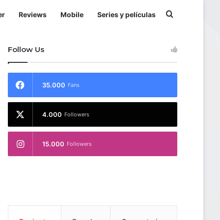
Buscar por
er
Reviews
Mobile
Series y películas
Follow Us
35.000
Fans
4.000
Followers
15.000
Followers