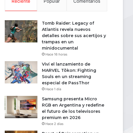
Reciente
Popular
Comentarios
Tomb Raider: Legacy of
Atlantis revela nuevos
detalles sobre sus acertijos y
trampas en un
minidocumental
Hace 16 horas
Viví el lanzamiento de
MARVEL Tōkon: Fighting
Souls en un streaming
especial de PassThor
Hace 1 día
Samsung presenta Micro
RGB en Argentina y redefine
el futuro de los televisores
premium en 2026
Hace 2 días