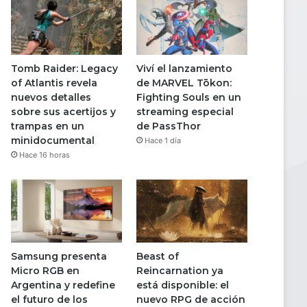
Tomb Raider: Legacy
Viví el lanzamiento
of Atlantis revela
de MARVEL Tōkon:
nuevos detalles
Fighting Souls en un
sobre sus acertijos y
streaming especial
trampas en un
de PassThor
minidocumental
Hace 1 día
Hace 16 horas
Samsung presenta
Beast of
Micro RGB en
Reincarnation ya
Argentina y redefine
está disponible: el
el futuro de los
nuevo RPG de acción