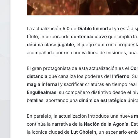
La actualización
5.0
de
Diablo Immortal
ya está dis
título, incorporando
contenido clave
que amplía la
décima clase jugable
, el juego suma una propuest
acompañada por una nueva línea de misiones, una
El gran protagonista de esta actualización es el
Con
distancia
que canaliza los poderes del
Infierno
. S
magia infernal
y sacrificar criaturas en tiempo rea
Engullealmas
, su compañero distintivo desde el ni
batallas, aportando una
dinámica estratégica
únic
En paralelo, la actualización introduce una nueva
m
continúa la narrativa de la
Nación de la Agonía
. Es
la icónica ciudad de
Lut Gholein
, un escenario emb