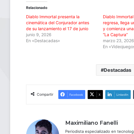
Relacionado
Diablo Immortal presenta la
Diablo Immortal
cinemática del Conjurador antes
regresa, llega 
de su lanzamiento el 17 de junio
y comienza una
junio 9, 2026
“La Captura”
En «Destacadas»
marzo 23, 202
En «Videojuego
Destacadas
Compartir
Facebook
X
LinkedIn
Maximiliano Fanelli
Periodista especializado en tecnologí