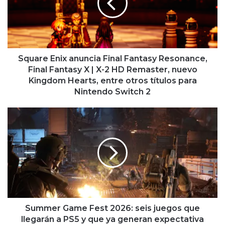
Fantasy
Resonance,
Final
Fantasy
X
|
Square Enix anuncia Final Fantasy Resonance,
X-
Final Fantasy X | X-2 HD Remaster, nuevo
2
Kingdom Hearts, entre otros títulos para
HD
Nintendo Switch 2
Remaster,
nuevo
Summer
Kingdom
Game
Hearts,
Fest
entre
2026:
otros
seis
títulos
juegos
para
que
Nintendo
llegarán
Switch
a
2
PS5
Summer Game Fest 2026: seis juegos que
y
llegarán a PS5 y que ya generan expectativa