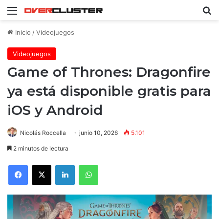
Menú
B
Inicio
/
Videojuegos
Videojuegos
Game of Thrones: Dragonfire
ya está disponible gratis para
iOS y Android
Nicolás Roccella
junio 10, 2026
5.101
2 minutos de lectura
Facebook
X
LinkedIn
WhatsApp