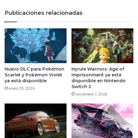
que
ya
Publicaciones relacionadas
generan
expectativa
Nuevo DLC para Pokémon
Hyrule Warriors: Age of
Scarlet y Pokémon Violet
Imprisonment ya está
ya está disponible
disponible en Nintendo
Switch 2
enero 25, 2024
noviembre 7, 2025