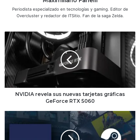
Maximiliano Fanelli
Periodista especializado en tecnologías y gaming. Editor de
Overcluster y redactor de ITSitio. Fan de la saga Zelda.
NVIDIA
revela
sus
nuevas
tarjetas
gráficas
GeForce
RTX
5060
NVIDIA revela sus nuevas tarjetas gráficas
GeForce RTX 5060
El
Gobierno
elimina
el