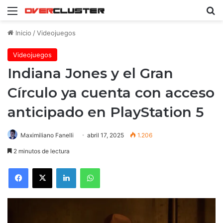
Menú
B
Inicio
/
Videojuegos
Videojuegos
Indiana Jones y el Gran
Círculo ya cuenta con acceso
anticipado en PlayStation 5
Maximiliano Fanelli
abril 17, 2025
1.206
2 minutos de lectura
Facebook
X
LinkedIn
WhatsApp