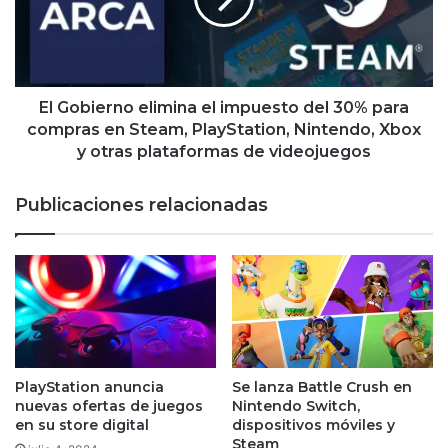
impuesto
del
30%
para
compras
en
El Gobierno elimina el impuesto del 30% para
Steam,
compras en Steam, PlayStation, Nintendo, Xbox
PlayStation,
y otras plataformas de videojuegos
Nintendo,
Xbox
Publicaciones relacionadas
y
otras
plataformas
de
videojuegos
PlayStation anuncia
Se lanza Battle Crush en
nuevas ofertas de juegos
Nintendo Switch,
en su store digital
dispositivos móviles y
Steam