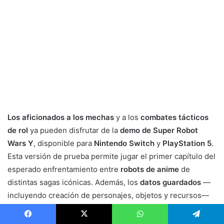
Los aficionados a los mechas
y a los
combates tácticos
de rol
ya pueden disfrutar de la
demo de Super Robot
Wars Y
, disponible para
Nintendo Switch
y
PlayStation 5
.
Esta versión de prueba permite jugar el primer capítulo del
esperado enfrentamiento entre
robots de anime
de
distintas sagas icónicas. Además, los
datos guardados
—
incluyendo creación de personajes, objetos y recursos—
se transferirán automáticamente a la
versión completa
cuando se lance el
28 de agosto
para PlayStation 5,
Facebook
X
WhatsApp
Telegram