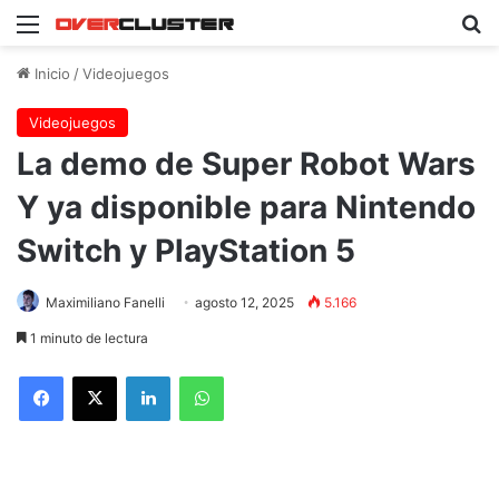
Menú
B
Inicio
/
Videojuegos
Videojuegos
La demo de Super Robot Wars
Y ya disponible para Nintendo
Switch y PlayStation 5
Maximiliano Fanelli
agosto 12, 2025
5.166
1 minuto de lectura
Facebook
X
LinkedIn
WhatsApp