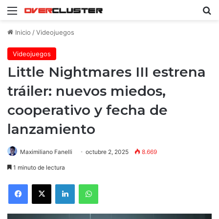
Menú
B
Inicio
/
Videojuegos
Videojuegos
Little Nightmares III estrena
tráiler: nuevos miedos,
cooperativo y fecha de
lanzamiento
Maximiliano Fanelli
octubre 2, 2025
8.669
1 minuto de lectura
Facebook
X
LinkedIn
WhatsApp