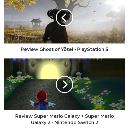
Ghost
of
Yōtei
-
PlayStation
5
Review Ghost of Yōtei - PlayStation 5
Review
Super
Mario
Galaxy
+
Super
Mario
Galaxy
2 -
Nintendo
Review Super Mario Galaxy + Super Mario
Switch
Galaxy 2 - Nintendo Switch 2
2