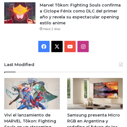
Marvel Tōkon: Fighting Souls confirma
a Cíclope Fénix como DLC del primer
año y revela su espectacular opening
estilo anime
Hace 2 días
Facebook
X
YouTube
Instagram
Last Modified
Viví el lanzamiento de
Samsung presenta Micro
MARVEL Tōkon: Fighting
RGB en Argentina y
Souls en un streaming
redefine el futuro de los