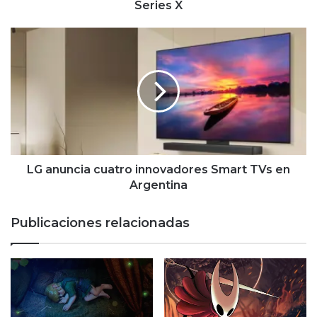
Series X
LG
anuncia
cuatro
innovadores
Smart
TVs
en
Argentina
LG anuncia cuatro innovadores Smart TVs en
Argentina
Publicaciones relacionadas