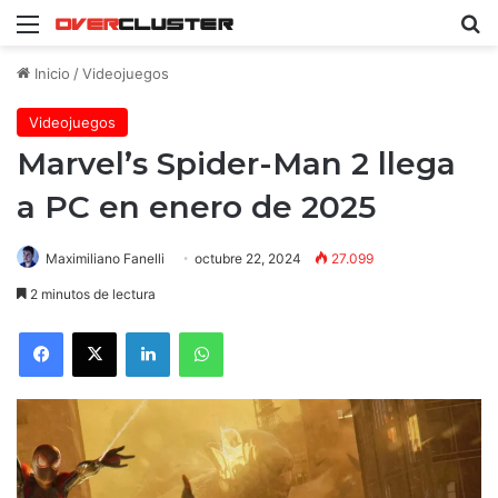
Menú
B
Inicio
/
Videojuegos
Videojuegos
Marvel’s Spider-Man 2 llega
a PC en enero de 2025
Maximiliano Fanelli
octubre 22, 2024
27.099
2 minutos de lectura
Facebook
X
LinkedIn
WhatsApp