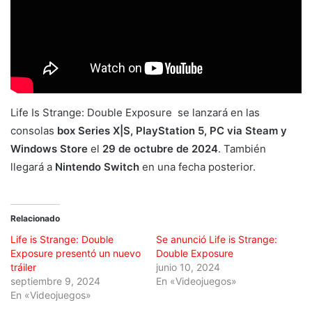
Life Is Strange: Double Exposure se lanzará en las
consolas
box Series X|S, PlayStation 5, PC via Steam y
Windows Store
el
29 de octubre de 2024
. También
llegará a
Nintendo Switch
en una fecha posterior.
Relacionado
Life is Strange: Double
Se anunció Life is Strange:
Exposure presentó un nuevo
Double Exposure
tráiler
junio 10, 2024
septiembre 9, 2024
En «Videojuegos»
En «Videojuegos»