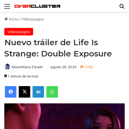
Menú
B
Inicio
/
Videojuegos
Videojuegos
Nuevo tráiler de Life Is
Strange: Double Exposure
Maximiliano Fanelli
agosto 26, 2024
1.062
1 minuto de lectura
Facebook
X
LinkedIn
WhatsApp