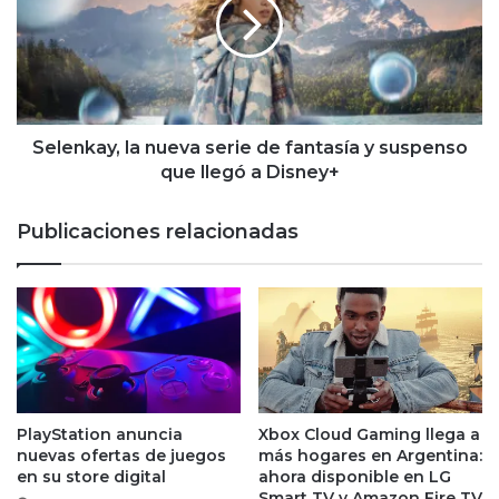
serie
de
fantasía
y
suspenso
que
llegó
Selenkay, la nueva serie de fantasía y suspenso
a
que llegó a Disney+
Disney+
Publicaciones relacionadas
PlayStation anuncia
Xbox Cloud Gaming llega a
nuevas ofertas de juegos
más hogares en Argentina:
en su store digital
ahora disponible en LG
Smart TV y Amazon Fire TV