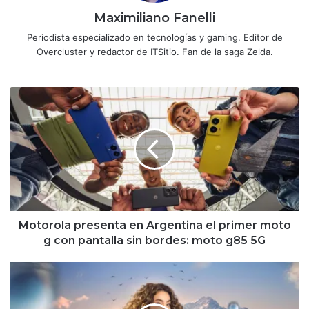
Maximiliano Fanelli
Periodista especializado en tecnologías y gaming. Editor de
Overcluster y redactor de ITSitio. Fan de la saga Zelda.
Motorola
presenta
en
Argentina
el
primer
moto
g
con
pantalla
Motorola presenta en Argentina el primer moto
sin
g con pantalla sin bordes: moto g85 5G
bordes:
moto
Selenkay,
g85
la
5G
nueva