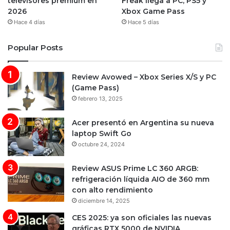
televisores premium en
Freak llega a PC, PS5 y
2026
Xbox Game Pass
Hace 4 días
Hace 5 días
Popular Posts
Review Avowed – Xbox Series X/S y PC
(Game Pass)
febrero 13, 2025
Acer presentó en Argentina su nueva
laptop Swift Go
octubre 24, 2024
Review ASUS Prime LC 360 ARGB:
refrigeración líquida AIO de 360 mm
con alto rendimiento
diciembre 14, 2025
CES 2025: ya son oficiales las nuevas
gráficas RTX 5000 de NVIDIA