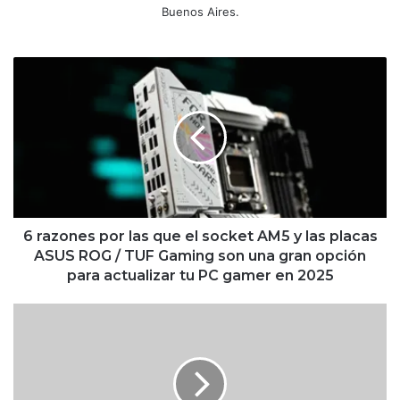
Buenos Aires.
6
razones
por
las
que
el
socket
AM5
y
las
6 razones por las que el socket AM5 y las placas
placas
ASUS ROG / TUF Gaming son una gran opción
ASUS
para actualizar tu PC gamer en 2025
ROG
/
Arknights:
TUF
Endfield
Gaming
inicia
son
su
una
Beta