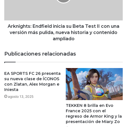
gran
Test
opción
II
para
con
actualizar
una
tu
versión
Arknights: Endfield inicia su Beta Test II con una
PC
más
versión más pulida, nueva historia y contenido
gamer
pulida,
ampliado
en
nueva
2025
historia
Publicaciones relacionadas
y
contenido
ampliado
EA SPORTS FC 26 presenta
su nueva clase de ÍCONOS
con Zlatan, Alex Morgan e
Iniesta
agosto 13, 2025
TEKKEN 8 brilla en Evo
France 2025 con el
regreso de Armor King y la
presentación de Miary Zo