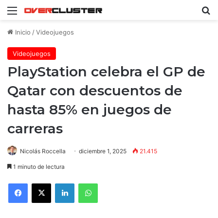
Menú
B
Inicio
/
Videojuegos
Videojuegos
PlayStation celebra el GP de
Qatar con descuentos de
hasta 85% en juegos de
carreras
Nicolás Roccella
diciembre 1, 2025
21.415
1 minuto de lectura
Facebook
X
LinkedIn
WhatsApp