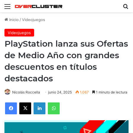
Menú
B
Inicio
/
Videojuegos
Videojuegos
PlayStation lanza sus Ofertas
de Medio Año con grandes
descuentos en títulos
destacados
Nicolás Roccella
junio 24, 2025
1.067
1 minuto de lectura
Facebook
X
LinkedIn
WhatsApp