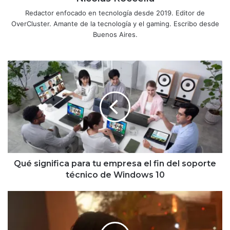
Redactor enfocado en tecnología desde 2019. Editor de
OverCluster. Amante de la tecnología y el gaming. Escribo desde
Buenos Aires.
Qué
significa
para
tu
empresa
el
fin
del
soporte
técnico
Qué significa para tu empresa el fin del soporte
de
técnico de Windows 10
Windows
10
Ya
disponible
Death
Stranding