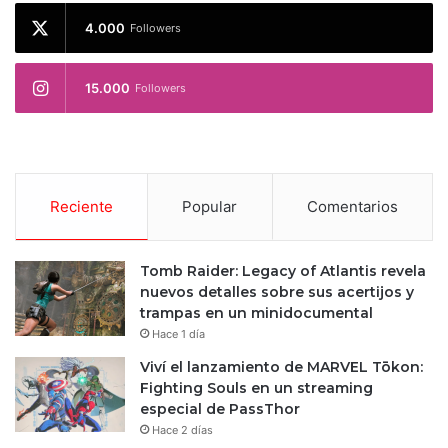
4.000
Followers
15.000
Followers
Reciente
Popular
Comentarios
Tomb Raider: Legacy of Atlantis revela
nuevos detalles sobre sus acertijos y
trampas en un minidocumental
Hace 1 día
Viví el lanzamiento de MARVEL Tōkon:
Fighting Souls en un streaming
especial de PassThor
Hace 2 días