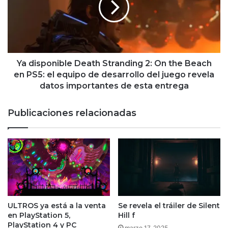
2:
On
the
Beach
en
PS5:
Ya disponible Death Stranding 2: On the Beach
el
en PS5: el equipo de desarrollo del juego revela
equipo
datos importantes de esta entrega
de
desarrollo
Publicaciones relacionadas
del
juego
revela
datos
importantes
de
esta
entrega
ULTROS ya está a la venta
Se revela el tráiler de Silent
en PlayStation 5,
Hill f
PlayStation 4 y PC
marzo 17, 2025