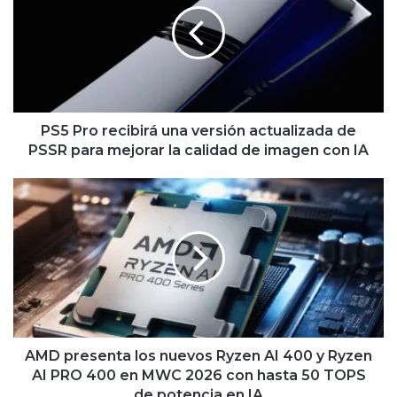
una
versión
actualizada
de
PSSR
para
mejorar
PS5 Pro recibirá una versión actualizada de
la
PSSR para mejorar la calidad de imagen con IA
calidad
de
AMD
imagen
presenta
con
los
IA
nuevos
Ryzen
AI
400
y
Ryzen
AI
AMD presenta los nuevos Ryzen AI 400 y Ryzen
PRO
AI PRO 400 en MWC 2026 con hasta 50 TOPS
400
de potencia en IA