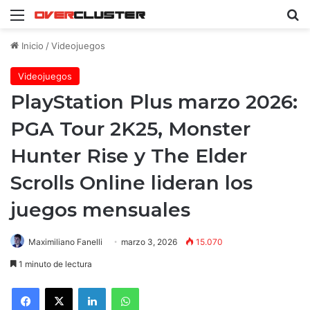
Menú
B
Inicio
/
Videojuegos
Videojuegos
PlayStation Plus marzo 2026:
PGA Tour 2K25, Monster
Hunter Rise y The Elder
Scrolls Online lideran los
juegos mensuales
Maximiliano Fanelli
marzo 3, 2026
15.070
1 minuto de lectura
Facebook
X
LinkedIn
WhatsApp