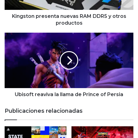
productos
Kingston presenta nuevas RAM DDR5 y otros
productos
Ubisoft
reaviva
la
llama
de
Prince
of
Persia
Ubisoft reaviva la llama de Prince of Persia
Publicaciones relacionadas