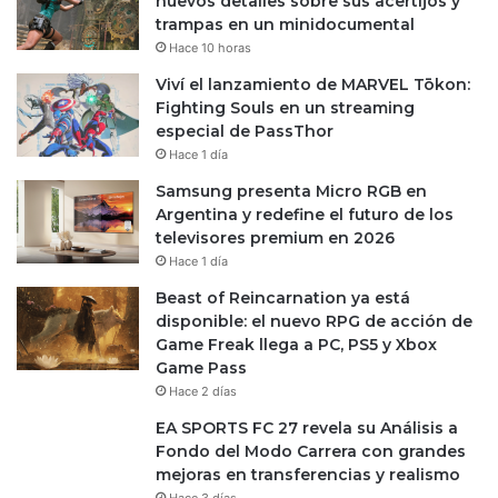
nuevos detalles sobre sus acertijos y
trampas en un minidocumental
Hace 10 horas
Viví el lanzamiento de MARVEL Tōkon:
Fighting Souls en un streaming
especial de PassThor
Hace 1 día
Samsung presenta Micro RGB en
Argentina y redefine el futuro de los
televisores premium en 2026
Hace 1 día
Beast of Reincarnation ya está
disponible: el nuevo RPG de acción de
Game Freak llega a PC, PS5 y Xbox
Game Pass
Hace 2 días
EA SPORTS FC 27 revela su Análisis a
Fondo del Modo Carrera con grandes
mejoras en transferencias y realismo
Hace 3 días