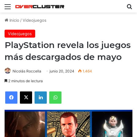
Menú
B
Inicio
/
Videojuegos
Videojuegos
PlayStation revela los juegos
más descargados de mayo
Nicolás Roccella
junio 20, 2024
1.464
2 minutos de lectura
Facebook
X
LinkedIn
WhatsApp