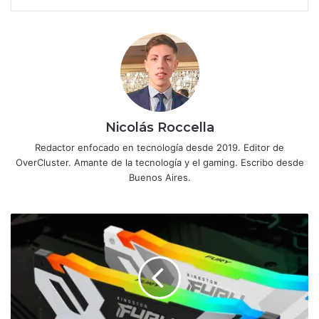
Nicolás Roccella
Redactor enfocado en tecnología desde 2019. Editor de
OverCluster. Amante de la tecnología y el gaming. Escribo desde
Buenos Aires.
Kingston
presenta
nuevas
RAM
DDR5
y
otros