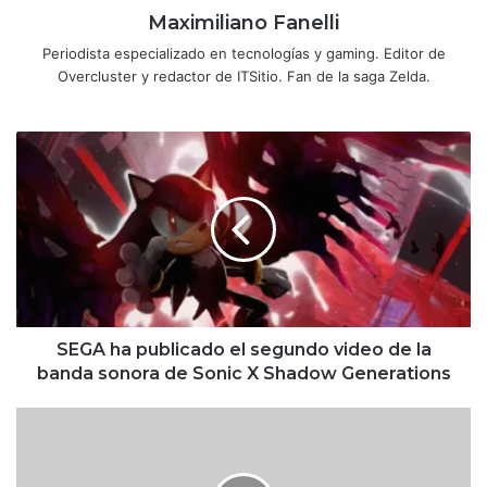
Maximiliano Fanelli
Periodista especializado en tecnologías y gaming. Editor de
Overcluster y redactor de ITSitio. Fan de la saga Zelda.
SEGA
ha
publicado
el
segundo
video
de
la
banda
sonora
SEGA ha publicado el segundo video de la
de Sonic
banda sonora de Sonic X Shadow Generations
X
Shadow
Revelado
Generations
el
modo
zombi