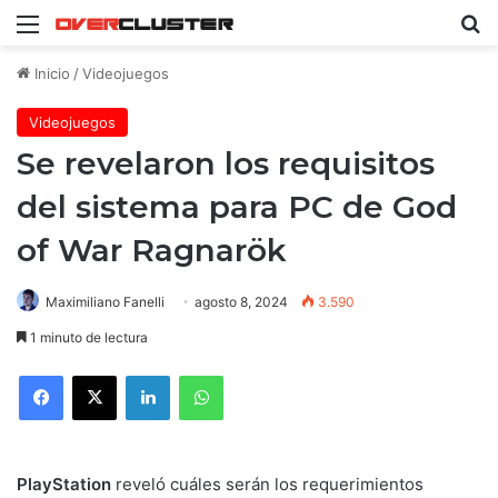
Menú
B
Inicio
/
Videojuegos
Videojuegos
Se revelaron los requisitos
del sistema para PC de God
of War Ragnarök
Maximiliano Fanelli
agosto 8, 2024
3.590
1 minuto de lectura
Facebook
X
LinkedIn
WhatsApp
PlayStation
reveló cuáles serán los requerimientos