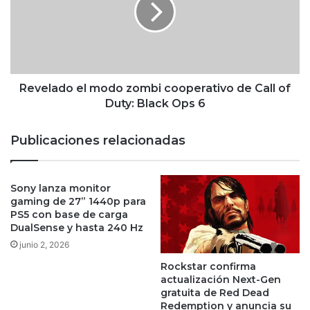
cooperativo
de
Call
of
Duty:
Black
Revelado el modo zombi cooperativo de Call of
Ops
Duty: Black Ops 6
6
Publicaciones relacionadas
Sony lanza monitor
gaming de 27” 1440p para
PS5 con base de carga
DualSense y hasta 240 Hz
junio 2, 2026
Rockstar confirma
actualización Next-Gen
gratuita de Red Dead
Redemption y anuncia su