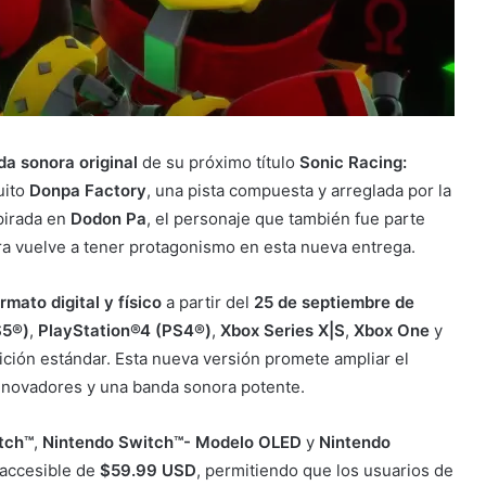
a sonora original
de su próximo título
Sonic Racing:
uito
Donpa Factory
, una pista compuesta y arreglada por la
spirada en
Dodon Pa
, el personaje que también fue parte
a vuelve a tener protagonismo en esta nueva entrega.
rmato digital y físico
a partir del
25 de septiembre de
S5®)
,
PlayStation®4 (PS4®)
,
Xbox Series X|S
,
Xbox One
y
ición estándar. Esta nueva versión promete ampliar el
 innovadores y una banda sonora potente.
tch™
,
Nintendo Switch™- Modelo OLED
y
Nintendo
 accesible de
$59.99 USD
, permitiendo que los usuarios de