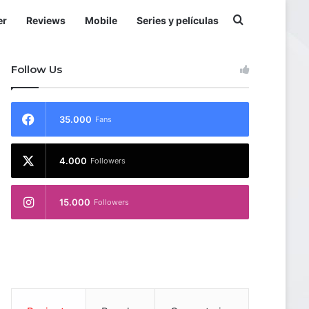
Buscar por
er
Reviews
Mobile
Series y películas
Follow Us
35.000
Fans
4.000
Followers
15.000
Followers