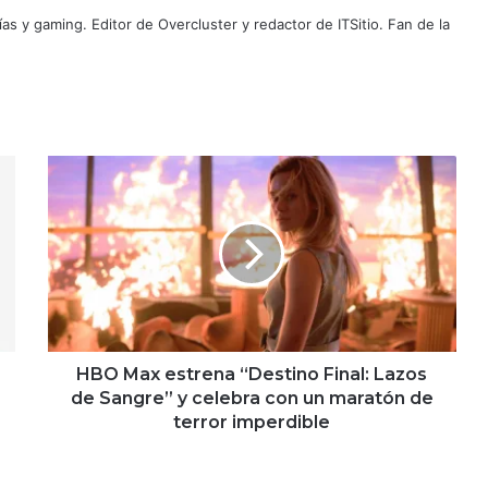
as y gaming. Editor de Overcluster y redactor de ITSitio. Fan de la
HBO
Max
estrena
“Destino
Final:
Lazos
de
Sangre”
y
celebra
HBO Max estrena “Destino Final: Lazos
con
de Sangre” y celebra con un maratón de
un
terror imperdible
maratón
de
terror