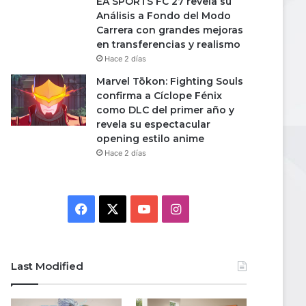
EA SPORTS FC 27 revela su
Análisis a Fondo del Modo
Carrera con grandes mejoras
en transferencias y realismo
Hace 2 días
Marvel Tōkon: Fighting Souls
confirma a Cíclope Fénix
como DLC del primer año y
revela su espectacular
opening estilo anime
Hace 2 días
Facebook
X
YouTube
Instagram
Last Modified