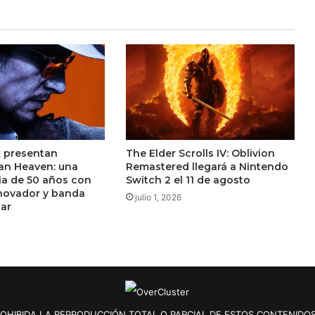
imperdible
 presentan
The Elder Scrolls IV: Oblivion
an Heaven: una
Remastered llegará a Nintendo
ria de 50 años con
Switch 2 el 11 de agosto
novador y banda
julio 1, 2026
lar
OHIBIDA LA REPRODUCCIÓN TOTAL O PARCIAL DE ESTOS CONTENIDOS