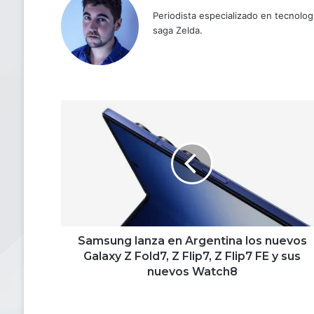
Periodista especializado en tecnologí
saga Zelda.
Samsung
lanza
en
Argentina
los
nuevos
Galaxy
Z
Fold7,
Z
Samsung lanza en Argentina los nuevos
Flip7,
Galaxy Z Fold7, Z Flip7, Z Flip7 FE y sus
Z
nuevos Watch8
Flip7
FE
y