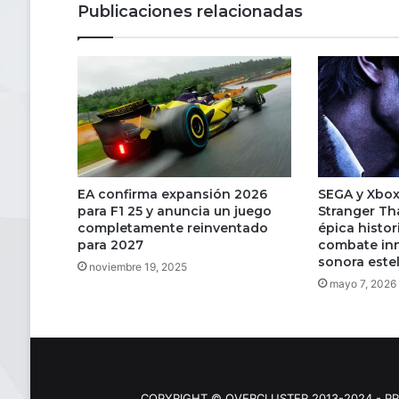
Publicaciones relacionadas
sus
nuevos
Watch8
EA confirma expansión 2026
SEGA y Xbox
para F1 25 y anuncia un juego
Stranger Th
completamente reinventado
épica histo
para 2027
combate in
sonora este
noviembre 19, 2025
mayo 7, 2026
COPYRIGHT © OVERCLUSTER 2013-2024 - PR