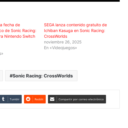
la fecha de
SEGA lanza contenido gratuito de
ico de Sonic Racing:
Ichiban Kasuga en Sonic Racing:
ra Nintendo Switch
CrossWorlds
noviembre 26, 2025
En «Videojuegos»
s»
Sonic Racing: CrossWorlds
Tumblr
Reddit
Compartir por correo electrónico