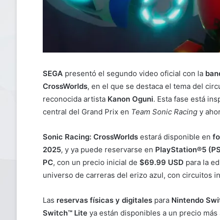
SEGA
presentó el segundo video oficial con la
band
CrossWorlds
, en el que se destaca el tema del circ
reconocida artista
Kanon Oguni
. Esta fase está in
central del Grand Prix en
Team Sonic Racing
y ahor
Sonic Racing: CrossWorlds
estará disponible en
fo
2025
, y ya puede reservarse en
PlayStation®5 (P
PC
, con un precio inicial de
$69.99 USD
para la ed
universo de carreras del erizo azul, con circuitos
Las
reservas físicas y digitales
para
Nintendo Swi
Switch™ Lite
ya están disponibles a un precio más