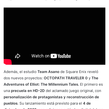
Además, el estudio
Team Asano
de Square Enix reveló
dos nuevos proyectos:
OCTOPATH TRAVELER 0
y
The
Adventures of Elliot: The Millennium Tales.
El primero es
una
precuela en HD-2D
del aclamado juego original, con
personalización de protagonistas y reconstrucción de
pueblos
. Su lanzamiento está previsto para el
4 de