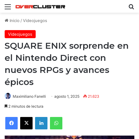
Menú
B
Inicio
/
Videojuegos
Videojuegos
SQUARE ENIX sorprende en
el Nintendo Direct con
nuevos RPGs y avances
épicos
Maximiliano Fanelli
agosto 1, 2025
21.623
2 minutos de lectura
Facebook
X
LinkedIn
WhatsApp