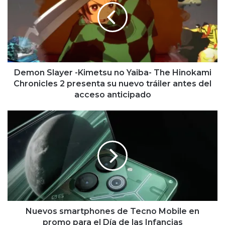
Kimetsu
no
Yaiba-
The
Hinokami
Chronicles
2
Demon Slayer -Kimetsu no Yaiba- The Hinokami
presenta
Chronicles 2 presenta su nuevo tráiler antes del
su
acceso anticipado
nuevo
tráiler
Nuevos
antes
smartphones
del
de
acceso
Tecno
anticipado
Mobile
en
promo
para
el
Día
Nuevos smartphones de Tecno Mobile en
de
promo para el Día de las Infancias