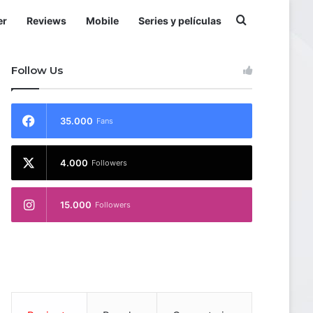
Buscar por
er
Reviews
Mobile
Series y películas
Follow Us
35.000
Fans
4.000
Followers
15.000
Followers