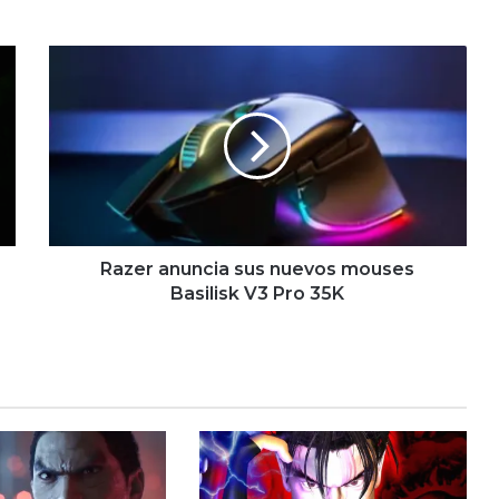
Razer
anuncia
sus
nuevos
mouses
Basilisk
V3
Pro
35K
Razer anuncia sus nuevos mouses
Basilisk V3 Pro 35K