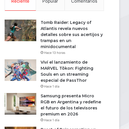
Reciente
Popular
Comentarios
Tomb Raider: Legacy of
Atlantis revela nuevos
detalles sobre sus acertijos y
trampas en un
minidocumental
Hace 13 horas
Viví el lanzamiento de
MARVEL Tōkon: Fighting
Souls en un streaming
especial de PassThor
Hace 1 día
Samsung presenta Micro
RGB en Argentina y redefine
el futuro de los televisores
premium en 2026
Hace 1 día