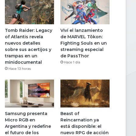
Tomb Raider: Legacy
Viví el lanzamiento
of Atlantis revela
de MARVEL Tōkon:
nuevos detalles
Fighting Souls en un
sobre sus acertijos y
streaming especial
trampas en un
de PassThor
minidocumental
Hace 1 día
Hace 13 horas
Samsung presenta
Beast of
Micro RGB en
Reincarnation ya
Argentina y redefine
está disponible: el
el futuro de los
nuevo RPG de acción