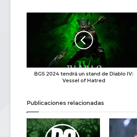
BGS
2024
tendrá
un
stand
de
Diablo
IV:
Vessel
of
BGS 2024 tendrá un stand de Diablo IV:
Hatred
Vessel of Hatred
Publicaciones relacionadas