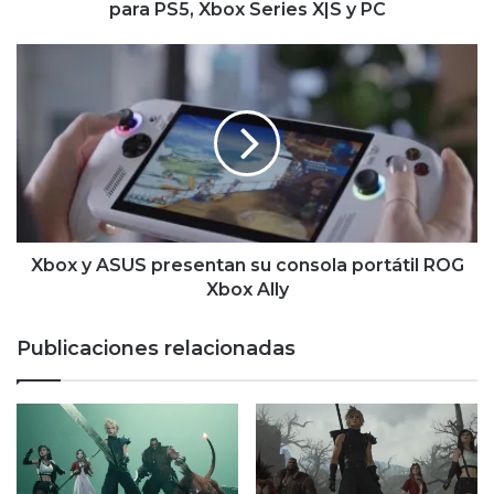
Xbox
para PS5, Xbox Series X|S y PC
Series
X|S
Xbox
y
y
PC
ASUS
presentan
su
consola
portátil
ROG
Xbox
Ally
Xbox y ASUS presentan su consola portátil ROG
Xbox Ally
Publicaciones relacionadas