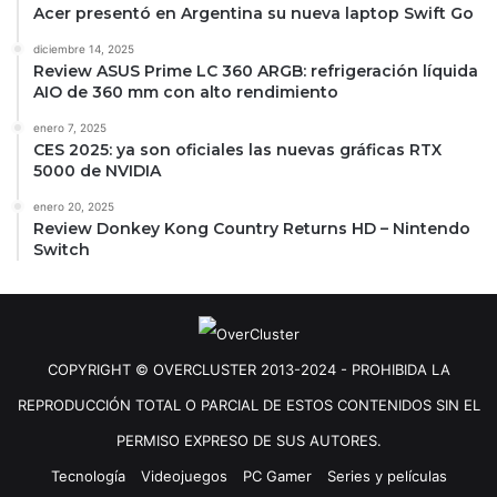
Acer presentó en Argentina su nueva laptop Swift Go
diciembre 14, 2025
Review ASUS Prime LC 360 ARGB: refrigeración líquida
AIO de 360 mm con alto rendimiento
enero 7, 2025
CES 2025: ya son oficiales las nuevas gráficas RTX
5000 de NVIDIA
enero 20, 2025
Review Donkey Kong Country Returns HD – Nintendo
Switch
COPYRIGHT © OVERCLUSTER 2013-2024 - PROHIBIDA LA
REPRODUCCIÓN TOTAL O PARCIAL DE ESTOS CONTENIDOS SIN EL
PERMISO EXPRESO DE SUS AUTORES.
Tecnología
Videojuegos
PC Gamer
Series y películas