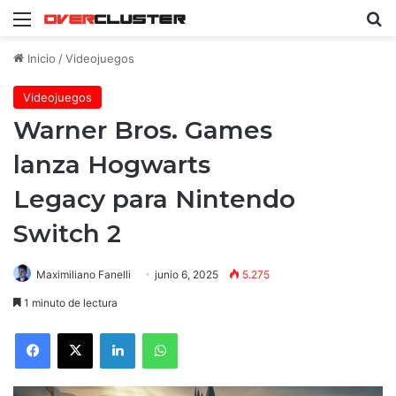
Menú
B
Inicio
/
Videojuegos
Videojuegos
Warner Bros. Games
lanza Hogwarts
Legacy para Nintendo
Switch 2
Maximiliano Fanelli
junio 6, 2025
5.275
1 minuto de lectura
Facebook
X
LinkedIn
WhatsApp