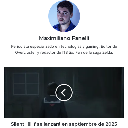
Maximiliano Fanelli
Periodista especializado en tecnologías y gaming. Editor de
Overcluster y redactor de ITSitio. Fan de la saga Zelda.
Silent
Hill
f se
lanzará
en
septiembre
de
2025
para
PS5,
Silent Hill f se lanzará en septiembre de 2025