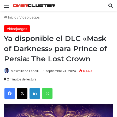
Menú
B
Inicio
/
Videojuegos
Videojuegos
Ya disponible el DLC «Mask
of Darkness» para Prince of
Persia: The Lost Crown
Maximiliano Fanelli
septiembre 24, 2024
6.449
2 minutos de lectura
Facebook
X
LinkedIn
WhatsApp