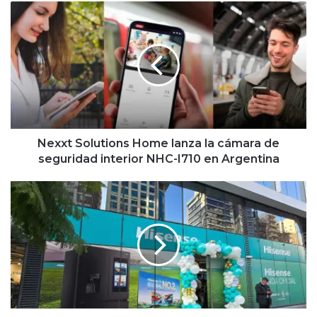
Nexxt
Solutions
Home
lanza
la
cámara
de
seguridad
interior
NHC-
Nexxt Solutions Home lanza la cámara de
I710
seguridad interior NHC-I710 en Argentina
en
Argentina
Hisense
abre
su
segunda
tienda
oficial
en
Argentina