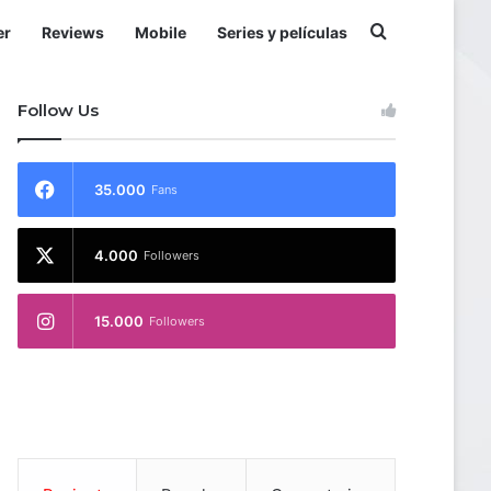
Buscar por
er
Reviews
Mobile
Series y películas
Follow Us
35.000
Fans
4.000
Followers
15.000
Followers