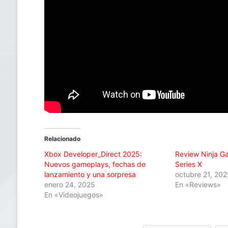
Relacionado
Xbox Developer_Direct 2025:
Review Ninja G
Nuevos gameplays, fechas de
Series X
lanzamiento y una sorpresa
octubre 21, 20
enero 24, 2025
En «Reviews»
En «Videojuegos»