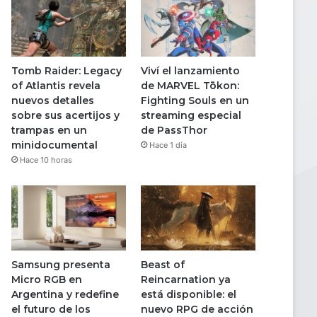
Tomb Raider: Legacy
Viví el lanzamiento
of Atlantis revela
de MARVEL Tōkon:
nuevos detalles
Fighting Souls en un
sobre sus acertijos y
streaming especial
trampas en un
de PassThor
minidocumental
Hace 1 día
Hace 10 horas
Samsung presenta
Beast of
Micro RGB en
Reincarnation ya
Argentina y redefine
está disponible: el
el futuro de los
nuevo RPG de acción