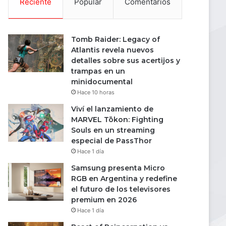
Reciente
Popular
Comentarios
Tomb Raider: Legacy of
Atlantis revela nuevos
detalles sobre sus acertijos y
trampas en un
minidocumental
Hace 10 horas
Viví el lanzamiento de
MARVEL Tōkon: Fighting
Souls en un streaming
especial de PassThor
Hace 1 día
Samsung presenta Micro
RGB en Argentina y redefine
el futuro de los televisores
premium en 2026
Hace 1 día