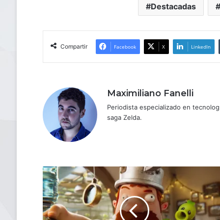
Destacadas
Compartir
Facebook
X
LinkedIn
Maximiliano Fanelli
Periodista especializado en tecnologí
saga Zelda.
Plants
vs.
Zombies:
Replanted
lanza