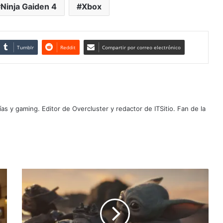
Ninja Gaiden 4
Xbox
Tumblr
Reddit
Compartir por correo electrónico
as y gaming. Editor de Overcluster y redactor de ITSitio. Fan de la
Se
revela
el
primer
tráiler