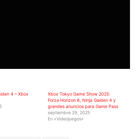
aiden 4 – Xbox
Xbox Tokyo Game Show 2025:
Forza Horizon 6, Ninja Gaiden 4 y
25
grandes anuncios para Game Pass
septiembre 29, 2025
En «Videojuegos»