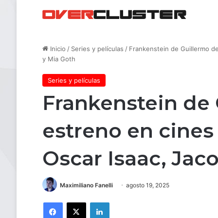
Inicio
/
Series y películas
/
Frankenstein de Guillermo del
y Mia Goth
Series y películas
Frankenstein de 
estreno en cines 
Oscar Isaac, Jac
Maximiliano Fanelli
agosto 19, 2025
Facebook
X
LinkedIn