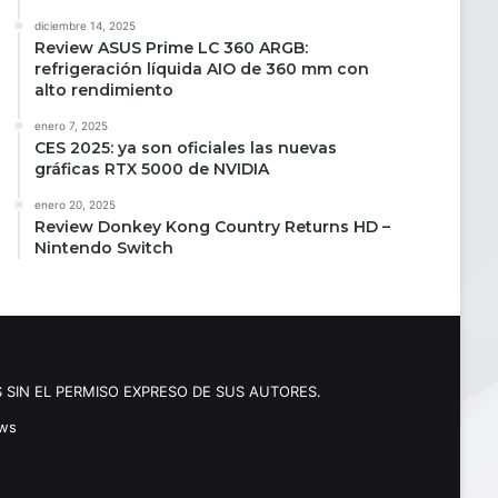
diciembre 14, 2025
Review ASUS Prime LC 360 ARGB:
refrigeración líquida AIO de 360 mm con
alto rendimiento
enero 7, 2025
CES 2025: ya son oficiales las nuevas
gráficas RTX 5000 de NVIDIA
enero 20, 2025
Review Donkey Kong Country Returns HD –
Nintendo Switch
 SIN EL PERMISO EXPRESO DE SUS AUTORES.
ews