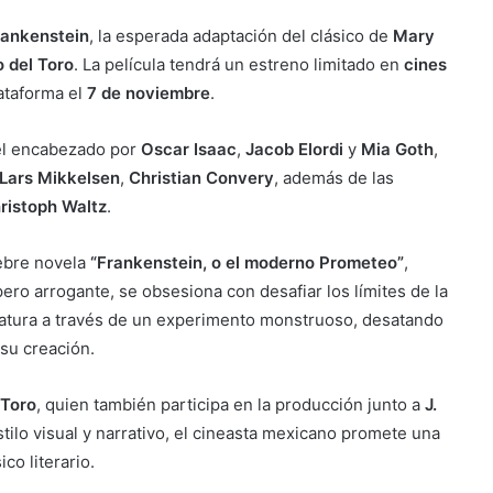
rankenstein
, la esperada adaptación del clásico de
Mary
 del Toro
. La película tendrá un estreno limitado en
cines
lataforma el
7 de noviembre
.
vel encabezado por
Oscar Isaac
,
Jacob Elordi
y
Mia Goth
,
Lars Mikkelsen
,
Christian Convery
, además de las
ristoph Waltz
.
lebre novela
“Frankenstein, o el moderno Prometeo”
,
e pero arrogante, se obsesiona con desafiar los límites de la
criatura a través de un experimento monstruoso, desatando
 su creación.
 Toro
, quien también participa en la producción junto a
J.
tilo visual y narrativo, el cineasta mexicano promete una
ico literario.