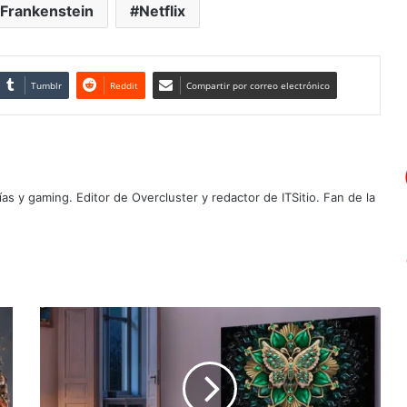
Frankenstein
Netflix
Tumblr
Reddit
Compartir por correo electrónico
as y gaming. Editor de Overcluster y redactor de ITSitio. Fan de la
TCL
lanza
su
nuevo
televisor