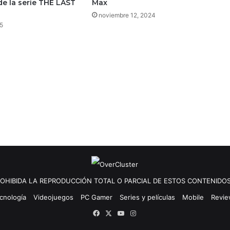
e la serie THE LAST
Max
noviembre 12, 2024
5
OHIBIDA LA REPRODUCCIÓN TOTAL O PARCIAL DE ESTOS CONTENIDOS
cnología
Videojuegos
PC Gamer
Series y películas
Mobile
Revi
Facebook
X
YouTube
Instagram