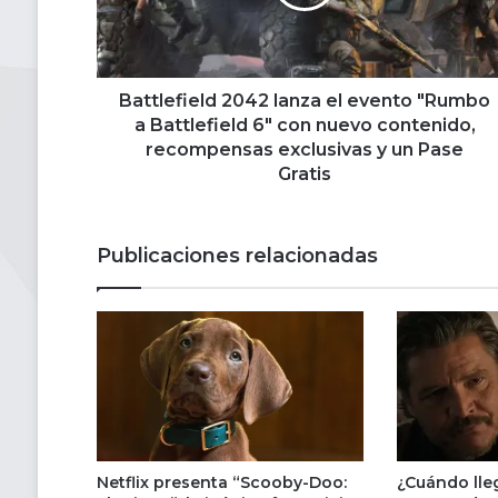
"Rumbo
a
Battlefield
6"
con
Battlefield 2042 lanza el evento "Rumbo
nuevo
a Battlefield 6" con nuevo contenido,
contenido,
recompensas exclusivas y un Pase
recompensas
Gratis
exclusivas
y
un
Publicaciones relacionadas
Pase
Gratis
Netflix presenta “Scooby-Doo:
¿Cuándo lle