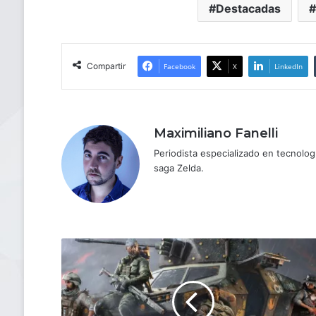
Destacadas
Compartir
Facebook
X
LinkedIn
Maximiliano Fanelli
Periodista especializado en tecnologí
saga Zelda.
Battlefield
2042
lanza
el
evento