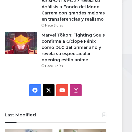
EA SPORTS FC 27 revela su
Análisis a Fondo del Modo
Carrera con grandes mejoras
en transferencias y realismo
Hace 3 días
Marvel Tōkon: Fighting Souls
confirma a Cíclope Fénix
como DLC del primer año y
revela su espectacular
opening estilo anime
Hace 3 días
Facebook
X
YouTube
Instagram
Last Modified