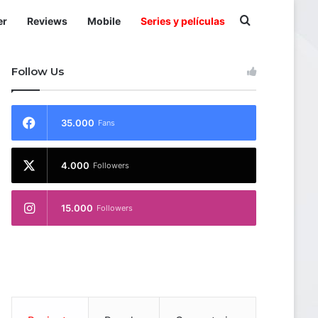
Buscar por
er
Reviews
Mobile
Series y películas
Follow Us
35.000
Fans
4.000
Followers
15.000
Followers