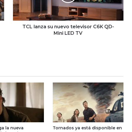
C6K
QD-
Mini
LED
TV
TCL lanza su nuevo televisor C6K QD-
Mini LED TV
ga la nueva
Tornados ya está disponible en