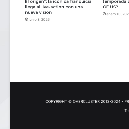
El origen”: la icónica franquicia
temporada d
llega al live-action con una
OF US?
nueva visión
enero 10, 202
junio 8, 2026
COPYRIGHT © OVERCLUSTER 2013-2024 - PR
Te