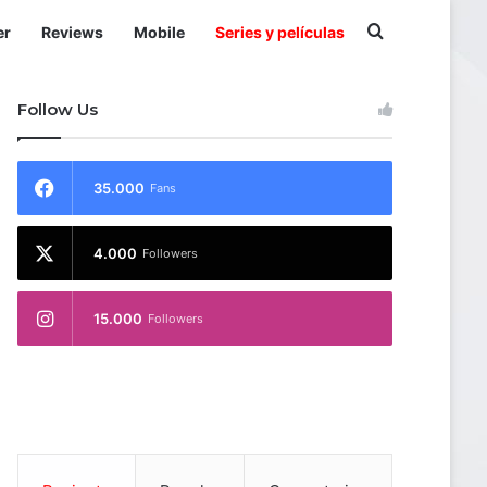
Buscar por
er
Reviews
Mobile
Series y películas
Follow Us
35.000
Fans
4.000
Followers
15.000
Followers