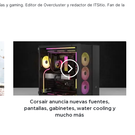
as y gaming. Editor de Overcluster y redactor de ITSitio. Fan de la
Corsair
anuncia
nuevas
fuentes,
pantallas,
gabinetes,
water
cooling
y
mucho
Corsair anuncia nuevas fuentes,
más
pantallas, gabinetes, water cooling y
mucho más