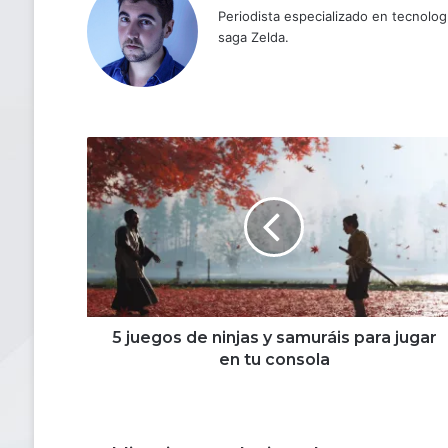
Periodista especializado en tecnologí
saga Zelda.
5
juegos
de
ninjas
y
samuráis
para
jugar
en
tu
5 juegos de ninjas y samuráis para jugar
consola
en tu consola