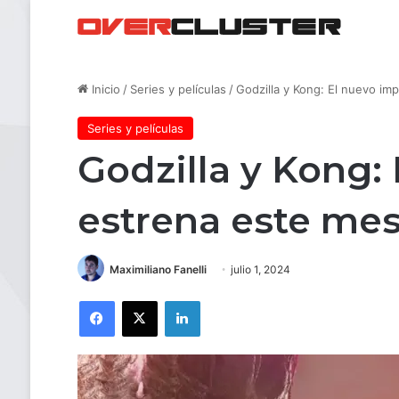
Inicio
/
Series y películas
/
Godzilla y Kong: El nuevo im
Series y películas
Godzilla y Kong:
estrena este me
Maximiliano Fanelli
julio 1, 2024
Facebook
X
LinkedIn