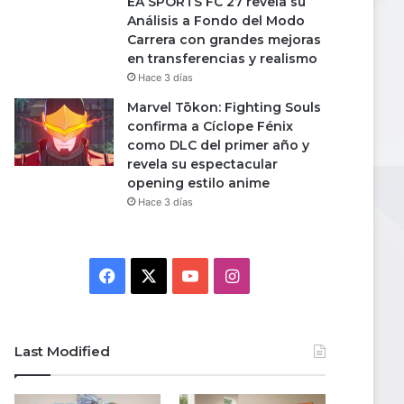
EA SPORTS FC 27 revela su
Análisis a Fondo del Modo
Carrera con grandes mejoras
en transferencias y realismo
Hace 3 días
Marvel Tōkon: Fighting Souls
confirma a Cíclope Fénix
como DLC del primer año y
revela su espectacular
opening estilo anime
Hace 3 días
Facebook
X
YouTube
Instagram
Last Modified