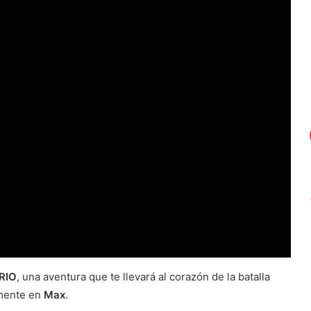
RIO
, una aventura que te llevará al corazón de la batalla
amente en
Max
.