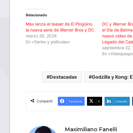
Relacionado
Max lanza el teaser de El Pingüino,
DC y Warner Br
la nueva serie de Warner Bros y DC
el Día de Batm
marzo 26, 2024
nuevo video de
En «Series y películas»
Legado del Cab
septiembre 22,
En «Videojuego
Destacadas
Godzilla y Kong: 
Compartir
Facebook
X
LinkedIn
Maximiliano Fanelli