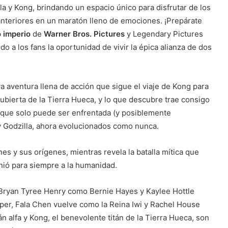
lla y Kong, brindando un espacio único para disfrutar de los
 anteriores en un maratón lleno de emociones. ¡Prepárate
o imperio
de
Warner Bros. Pictures
y Legendary Pictures
ndo a los fans la oportunidad de vivir la épica alianza de dos
va aventura llena de acción que sigue el viaje de Kong para
cubierta de la Tierra Hueca, y lo que descubre trae consigo
que solo puede ser enfrentada (y posiblemente
y Godzilla, ahora evolucionados como nunca.
anes y sus orígenes, mientras revela la batalla mítica que
unió para siempre a la humanidad.
 Bryan Tyree Henry como Bernie Hayes y Kaylee Hottle
per, Fala Chen vuelve como la Reina Iwi y Rachel House
án alfa y Kong, el benevolente titán de la Tierra Hueca, son