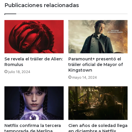
Max
Publicaciones relacionadas
Se revela el tráiler de Alien:
Paramount+ presentó el
Romulus
tráiler oficial de Mayor of
Kingstown
julio 18, 2024
mayo 14, 2024
Netflix confirma la tercera
Cien años de soledad llega
temporada de Merlina
en diciembre a Netflix