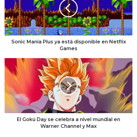
ya
está
disponible
en
Netflix
Games
Sonic Mania Plus ya está disponible en Netflix
Games
El
Gokú
Day
se
celebra
a
nivel
mundial
en
Warner
El Gokú Day se celebra a nivel mundial en
Channel
Warner Channel y Max
y