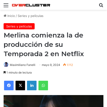
Menú
B
Inicio
/
Series y películas
Series y películas
Merlina comienza la de
producción de su
Temporada 2 en Netflix
Maximiliano Fanelli
mayo 9, 2024
1.112
1 minuto de lectura
Facebook
X
LinkedIn
WhatsApp