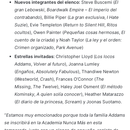
Nuevos integrantes del elenco:
Steve Buscemi (
El
gran Lebowski
,
Boardwalk Empire
–
El imperio del
contrabando
), Billie Piper (
La gran exclusiva
,
I Hate
Suzie
), Evie Templeton (
Return to Silent Hill
,
Ritos
ocultos
), Owen Painter (
Pequeñas cosas hermosas
,
El
cuento de la criada
) y Noah Taylor (
La ley y el orden:
Crimen organizado
,
Park Avenue
)
Estrellas invitadas:
Christopher Lloyd (
Los locos
Addams
,
Volver al futuro
), Joanna Lumley
(
Engaños
,
Absolutely Fabulous
), Thandiwe Newton
(
Westworld
,
Crash
), Frances O’Connor (
The
Missing
,
The Twelve
), Haley Joel Osment (
El método
Kominsky
,
A quien solía conocer
), Heather Matarazzo
(
El diario de la princesa
,
Scream
) y Joonas Suotamo.
“
Estamos muy emocionados porque toda la familia Addams
se inscribirá en la Academia Nunca Más en esta