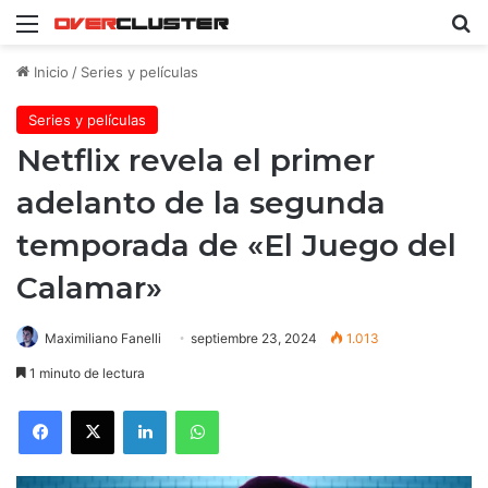
Menú
B
Inicio
/
Series y películas
Series y películas
Netflix revela el primer
adelanto de la segunda
temporada de «El Juego del
Calamar»
Maximiliano Fanelli
septiembre 23, 2024
1.013
1 minuto de lectura
Facebook
X
LinkedIn
WhatsApp