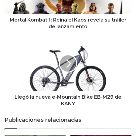
su
tráiler
de
lanzamiento
Mortal Kombat 1: Reina el Kaos revela su tráiler
de lanzamiento
Llegó
la
nueva
e-
Mountain
Bike
EB-
M29
de
KANY
Llegó la nueva e-Mountain Bike EB-M29 de
KANY
Publicaciones relacionadas