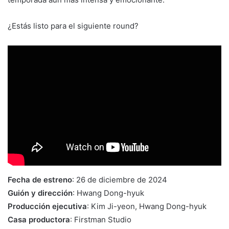
¿Estás listo para el siguiente round?
Fecha de estreno
: 26 de diciembre de 2024
Guión y dirección
: Hwang Dong-hyuk
Producción ejecutiva
: Kim Ji-yeon, Hwang Dong-hyuk
Casa productora
: Firstman Studio