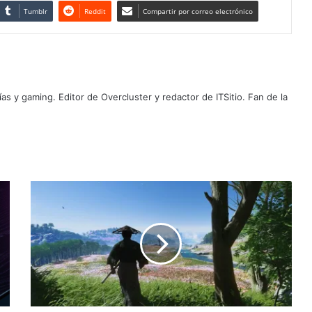
Tumblr
Reddit
Compartir por correo electrónico
as y gaming. Editor de Overcluster y redactor de ITSitio. Fan de la
Ghost
of
Tsushima
revela
sus
requermientos
para
PC,
crossplay