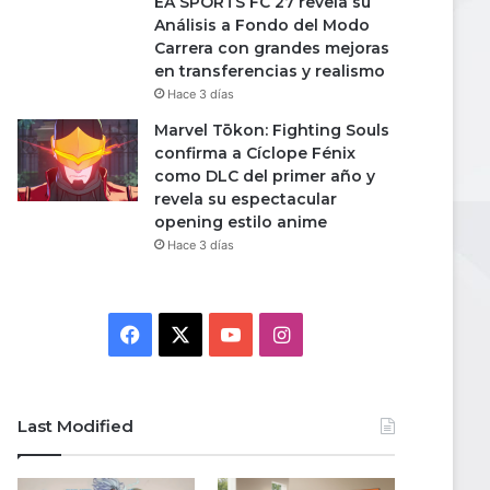
EA SPORTS FC 27 revela su
Análisis a Fondo del Modo
Carrera con grandes mejoras
en transferencias y realismo
Hace 3 días
Marvel Tōkon: Fighting Souls
confirma a Cíclope Fénix
como DLC del primer año y
revela su espectacular
opening estilo anime
Hace 3 días
Facebook
X
YouTube
Instagram
Last Modified