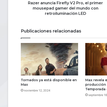
del
Razer anuncia Firefly V2 Pro, el primer
mundo
mousepad gamer del mundo con
con
retroiluminación LED
retroiluminación
LED
Publicaciones relacionadas
Tornados ya está disponible en
Max revela el
Max
producción 
Temporada 
noviembre 12, 2024
septiembre 16