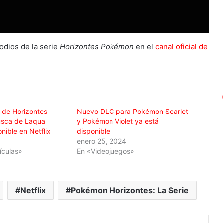
odios de la serie
Horizontes Pokémon
en el
canal oficial de
 de Horizontes
Nuevo DLC para Pokémon Scarlet
usca de Laqua
y Pokémon Violet ya está
nible en Netflix
disponible
5
enero 25, 2024
lículas»
En «Videojuegos»
Netflix
Pokémon Horizontes: La Serie