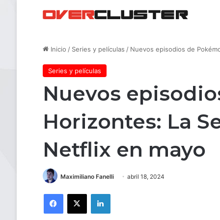
Inicio
/
Series y películas
/
Nuevos episodios de Pokémon
Series y películas
Nuevos episodi
Horizontes: La S
Netflix en mayo
Maximiliano Fanelli
abril 18, 2024
Facebook
X
LinkedIn