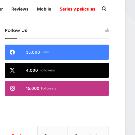
Buscar por
er
Reviews
Mobile
Series y películas
Follow Us
35.000
Fans
4.000
Followers
15.000
Followers