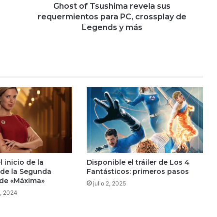
de
Ghost of Tsushima revela sus
Legends
requermientos para PC, crossplay de
y
Legends y más
más
 inicio de la
Disponible el tráiler de Los 4
de la Segunda
Fantásticos: primeros pasos
de «Máxima»
julio 2, 2025
, 2024