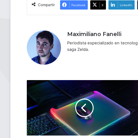
Compartir
Facebook
X
LinkedIn
Maximiliano Fanelli
Periodista especializado en tecnologí
saga Zelda.
Razer
anuncia
Firefly
V2
Pro,
el
primer
mousepad
gamer