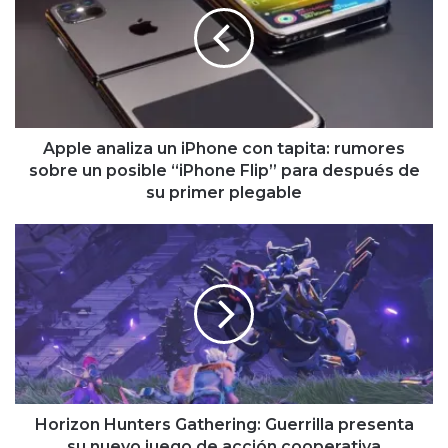
iPhone
con
tapita:
rumores
sobre
un
posible
Apple analiza un iPhone con tapita: rumores
“iPhone
sobre un posible “iPhone Flip” para después de
Flip”
su primer plegable
para
después
Horizon
de
Hunters
su
Gathering:
primer
Guerrilla
plegable
presenta
su
nuevo
juego
de
acción
Horizon Hunters Gathering: Guerrilla presenta
cooperativa
su nuevo juego de acción cooperativa