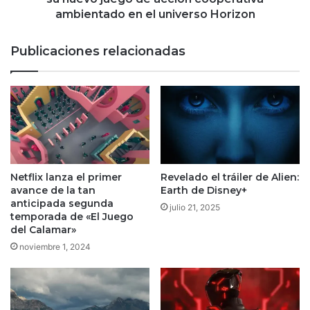
ambientado
ambientado en el universo Horizon
en
el
Publicaciones relacionadas
universo
Horizon
Netflix lanza el primer
Revelado el tráiler de Alien:
avance de la tan
Earth de Disney+
anticipada segunda
julio 21, 2025
temporada de «El Juego
del Calamar»
noviembre 1, 2024