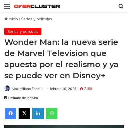
Menú
B
Inicio
/
Series y películas
Series y películas
Wonder Man: la nueva serie
de Marvel Television que
apuesta por el realismo y ya
se puede ver en Disney+
Maximiliano Fanelli
febrero 10, 2026
7.158
1 minuto de lectura
Facebook
X
LinkedIn
WhatsApp