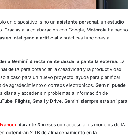
lo un dispositivo, sino un
asistente personal
, un
estudio
o. Gracias a la colaboración con Google,
Motorola
ha hecho
 en inteligencia artificial
y prácticas funciones a
der a Gemini
¹
directamente desde la pantalla externa
. La
nal de IA
para potenciar la creatividad y la productividad.
so a paso para un nuevo proyecto, ayuda para planificar
tas de agradecimiento o correos electrónicos.
Gemini puede
a diaria
y acceder sin problemas a información de
uTube
,
Flights
,
Gmail
y
Drive
.
Gemini
siempre está ahí para
dvanced
durante 3 meses
con acceso a los modelos de IA
ién
obtendrán 2 TB de almacenamiento en la