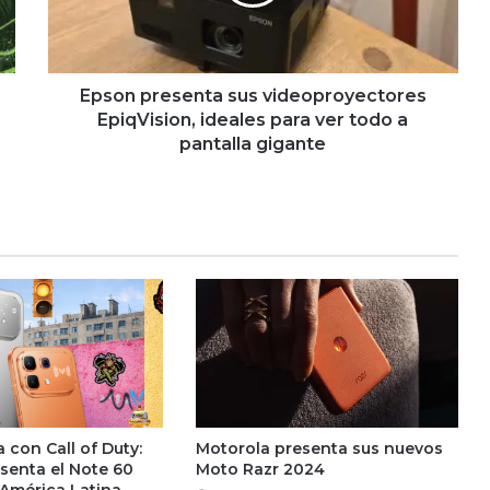
ideales
para
ver
todo
a
Epson presenta sus videoproyectores
pantalla
EpiqVision, ideales para ver todo a
gigante
pantalla gigante
ía con Call of Duty:
Motorola presenta sus nuevos
esenta el Note 60
Moto Razr 2024
 América Latina