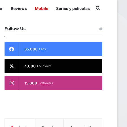
Buscar por
er
Reviews
Mobile
Series y películas
Follow Us
35.000
Fans
4.000
Followers
15.000
Followers