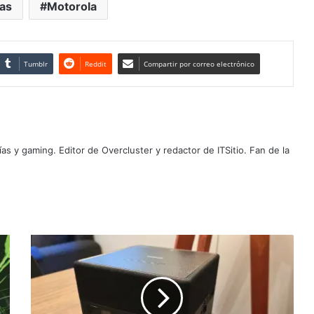
as
Motorola
Tumblr
Reddit
Compartir por correo electrónico
as y gaming. Editor de Overcluster y redactor de ITSitio. Fan de la
Epson
presenta
sus
videoproyectores
EpiqVision,