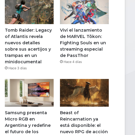
Tomb Raider: Legacy
Viví el lanzamiento
of Atlantis revela
de MARVEL Tōkon:
nuevos detalles
Fighting Souls en un
sobre sus acertijos y
streaming especial
trampas en un
de PassThor
minidocumental
Hace 4 días
Hace 3 días
Samsung presenta
Beast of
Micro RGB en
Reincarnation ya
Argentina y redefine
está disponible: el
el futuro de los
nuevo RPG de acción