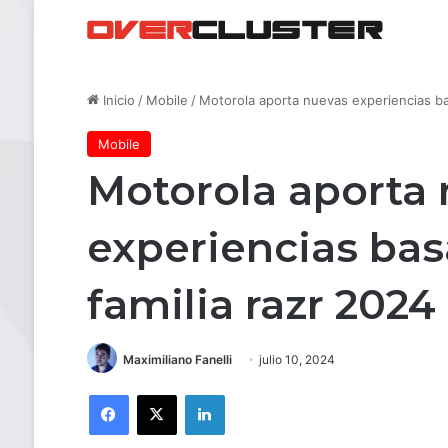
Inicio
/
Mobile
/
Motorola aporta nuevas experiencias ba
Mobile
Motorola aporta
experiencias bas
familia razr 202
Maximiliano Fanelli
julio 10, 2024
Facebook
X
LinkedIn