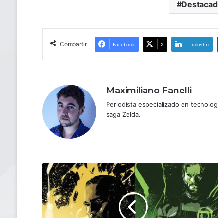
Destacad
Compartir
Facebook
X
LinkedIn
Maximiliano Fanelli
Periodista especializado en tecnologí
saga Zelda.
HBO
confirma
la
serie
"Lanterns"