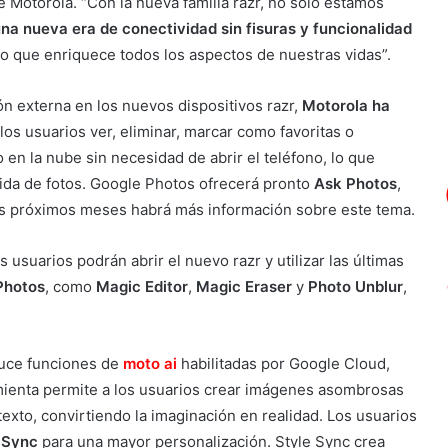
e Motorola. “Con la nueva familia razr, no sólo estamos
na nueva era de conectividad sin fisuras y funcionalidad
no que enriquece todos los aspectos de nuestras vidas”.
ón externa en los nuevos dispositivos razr,
Motorola ha
 los usuarios ver, eliminar, marcar como favoritas o
en la nube sin necesidad de abrir el teléfono, lo que
ápida de fotos. Google Photos ofrecerá pronto
Ask Photos
,
os próximos meses habrá más información sobre este tema.
 usuarios podrán abrir el nuevo razr y utilizar las últimas
Photos
, como
Magic Editor
,
Magic Eraser
y
Photo Unblur
,
duce funciones de
moto ai
habilitadas por Google Cloud,
mienta permite a los usuarios crear imágenes asombrosas
xto, convirtiendo la imaginación en realidad. Los usuarios
 Sync
para una mayor personalización. Style Sync crea