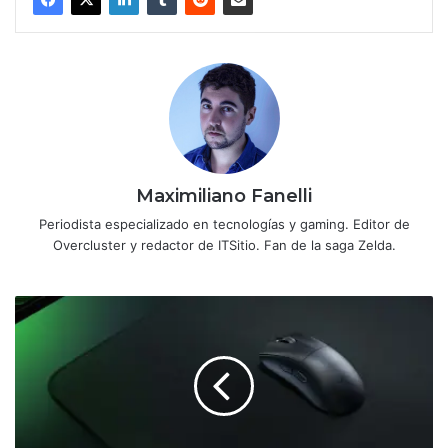
Maximiliano Fanelli
Periodista especializado en tecnologías y gaming. Editor de
Overcluster y redactor de ITSitio. Fan de la saga Zelda.
Razer
anuncia
su
nuevo
mouse
DeathAdder
V3