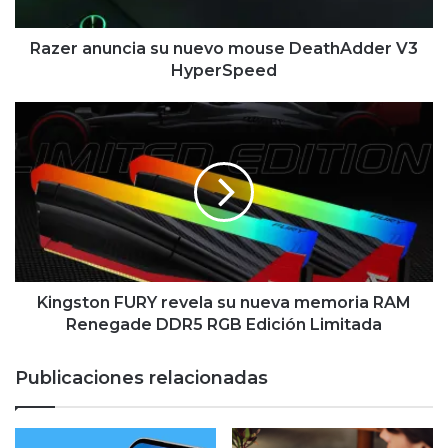
HyperSpeed
Razer anuncia su nuevo mouse DeathAdder V3
HyperSpeed
Kingston
FURY
revela
su
nueva
memoria
RAM
Renegade
DDR5
RGB
Kingston FURY revela su nueva memoria RAM
Edición
Renegade DDR5 RGB Edición Limitada
Limitada
Publicaciones relacionadas