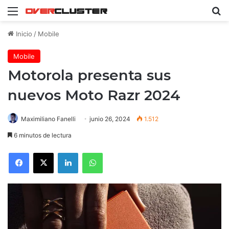
Menú
B
Inicio
/
Mobile
Mobile
Motorola presenta sus
nuevos Moto Razr 2024
Maximiliano Fanelli
junio 26, 2024
1.512
6 minutos de lectura
Facebook
X
LinkedIn
WhatsApp