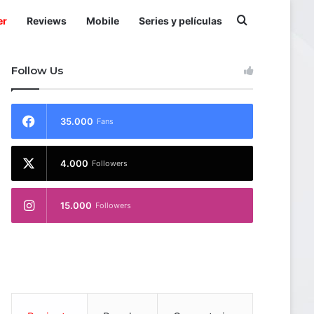
Buscar por
er
Reviews
Mobile
Series y películas
Follow Us
35.000
Fans
4.000
Followers
15.000
Followers