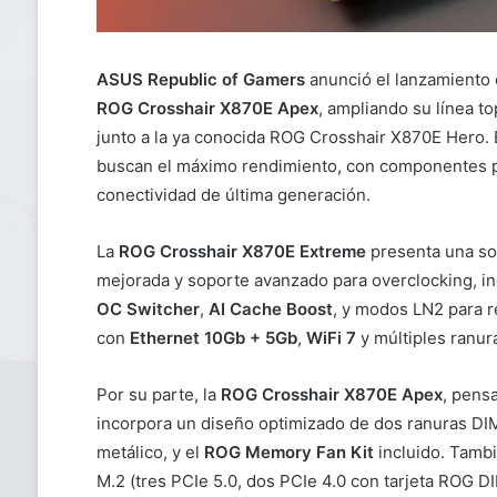
ASUS Republic of Gamers
anunció el lanzamiento
ROG Crosshair X870E Apex
, ampliando su línea 
junto a la ya conocida ROG Crosshair X870E Hero.
buscan el máximo rendimiento, con componentes p
conectividad de última generación.
La
ROG Crosshair X870E Extreme
presenta una sol
mejorada y soporte avanzado para overclocking, 
OC Switcher
,
AI Cache Boost
, y modos LN2 para r
con
Ethernet 10Gb + 5Gb
,
WiFi 7
y múltiples ranur
Por su parte, la
ROG Crosshair X870E Apex
, pens
incorpora un diseño optimizado de dos ranuras DIM
metálico, y el
ROG Memory Fan Kit
incluido. Tambi
M.2 (tres PCIe 5.0, dos PCIe 4.0 con tarjeta ROG D