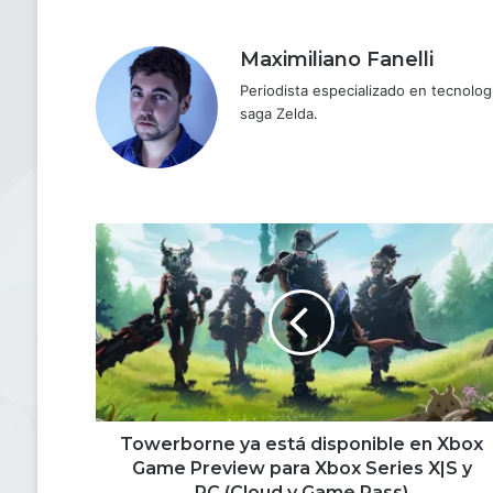
Maximiliano Fanelli
Periodista especializado en tecnologí
saga Zelda.
Towerborne ya
está
disponible
en
Xbox
Game
Preview
para
Xbox
Series
Towerborne ya está disponible en Xbox
X|S
Game Preview para Xbox Series X|S y
y
PC (Cloud y Game Pass)