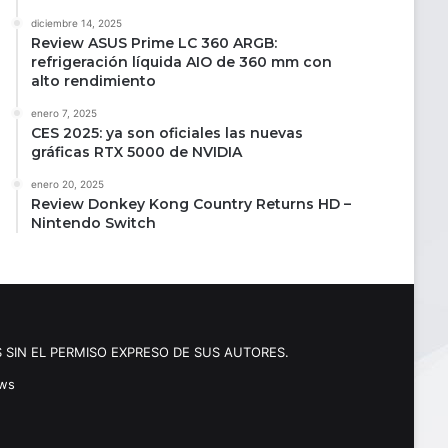
diciembre 14, 2025
Review ASUS Prime LC 360 ARGB:
refrigeración líquida AIO de 360 mm con
alto rendimiento
enero 7, 2025
CES 2025: ya son oficiales las nuevas
gráficas RTX 5000 de NVIDIA
enero 20, 2025
Review Donkey Kong Country Returns HD –
Nintendo Switch
 SIN EL PERMISO EXPRESO DE SUS AUTORES.
ews