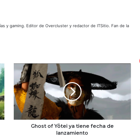
as y gaming. Editor de Overcluster y redactor de ITSitio. Fan de la
Ghost
of
Yōtei
ya
tiene
fecha
de
lanzamiento
Ghost of Yōtei ya tiene fecha de
lanzamiento