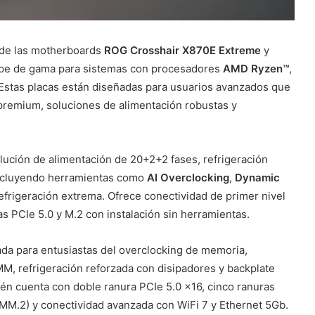
 de las motherboards
ROG Crosshair X870E Extreme
y
tope de gama para sistemas con procesadores
AMD Ryzen™
,
 Estas placas están diseñadas para usuarios avanzados que
remium, soluciones de alimentación robustas y
ución de alimentación de 20+2+2 fases, refrigeración
incluyendo herramientas como
AI Overclocking
,
Dynamic
efrigeración extrema. Ofrece conectividad de primer nivel
as PCIe 5.0 y M.2 con instalación sin herramientas.
ada para entusiastas del overclocking de memoria,
M, refrigeración reforzada con disipadores y backplate
én cuenta con doble ranura PCIe 5.0 x16, cinco ranuras
IMM.2) y conectividad avanzada con WiFi 7 y Ethernet 5Gb.