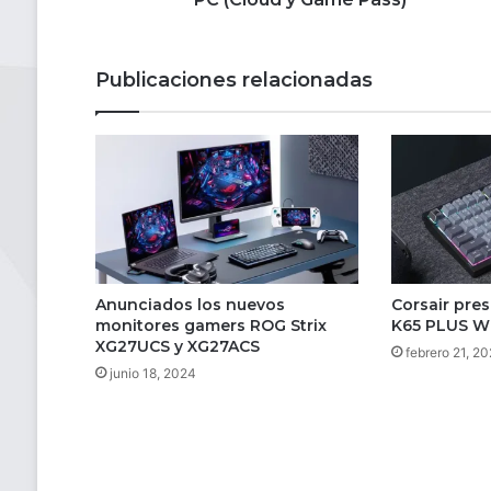
PC
(Cloud
y
Publicaciones relacionadas
Game
Pass)
Anunciados los nuevos
Corsair pre
monitores gamers ROG Strix
K65 PLUS Wi
XG27UCS y XG27ACS
febrero 21, 2
junio 18, 2024