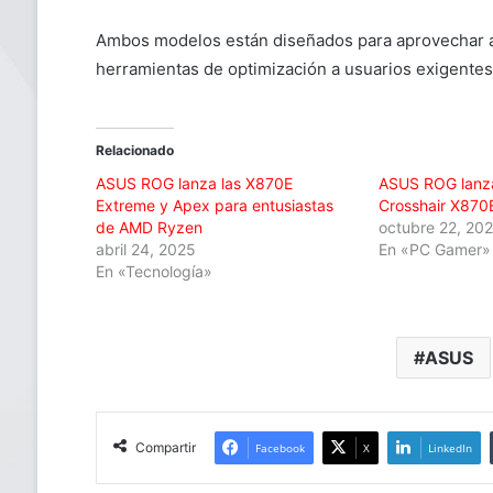
Ambos modelos están diseñados para aprovechar 
herramientas de optimización a usuarios exigentes.
Relacionado
ASUS ROG lanza las X870E
ASUS ROG lanza
Extreme y Apex para entusiastas
Crosshair X870
de AMD Ryzen
octubre 22, 20
abril 24, 2025
En «PC Gamer»
En «Tecnología»
ASUS
Compartir
Facebook
X
LinkedIn