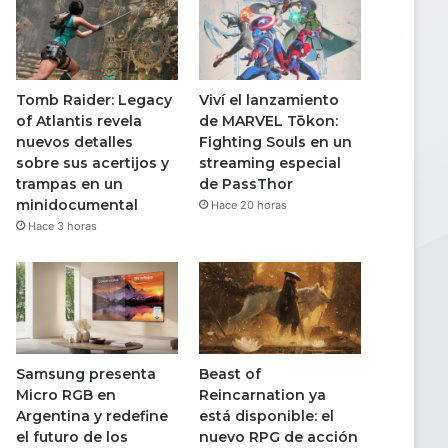
Tomb Raider: Legacy
Viví el lanzamiento
of Atlantis revela
de MARVEL Tōkon:
nuevos detalles
Fighting Souls en un
sobre sus acertijos y
streaming especial
trampas en un
de PassThor
minidocumental
Hace 20 horas
Hace 3 horas
Samsung presenta
Beast of
Micro RGB en
Reincarnation ya
Argentina y redefine
está disponible: el
el futuro de los
nuevo RPG de acción