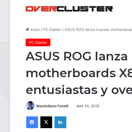
Inicio
/
PC Gamer
/
ASUS ROG lanza nuevas motherboard
PC Gamer
ASUS ROG lanza
motherboards X
entusiastas y ov
Maximiliano Fanelli
abril 30, 2025
Facebook
X
LinkedIn