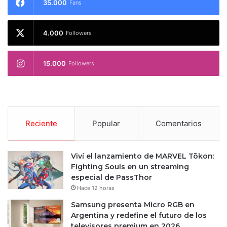
35.000
Fans
4.000
Followers
15.000
Followers
Reciente
Popular
Comentarios
Viví el lanzamiento de MARVEL Tōkon:
Fighting Souls en un streaming
especial de PassThor
Hace 12 horas
Samsung presenta Micro RGB en
Argentina y redefine el futuro de los
televisores premium en 2026