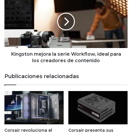
mejora
la
serie
Workflow,
ideal
para
los
creadores
de
Kingston mejora la serie Workflow, ideal para
contenido
los creadores de contenido
Publicaciones relacionadas
Corsair revoluciona el
Corsair presenta sus