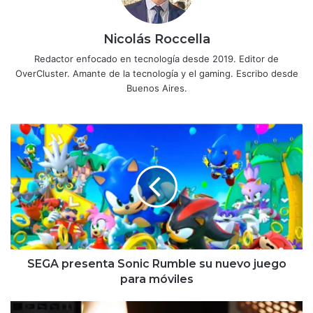
Nicolás Roccella
Redactor enfocado en tecnología desde 2019. Editor de
OverCluster. Amante de la tecnología y el gaming. Escribo desde
Buenos Aires.
SEGA
presenta
Sonic
Rumble
su
nuevo
juego
para
móviles
SEGA presenta Sonic Rumble su nuevo juego
para móviles
Kingston