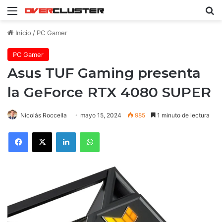
Menú
B
Inicio
/
PC Gamer
PC Gamer
Asus TUF Gaming presenta
la GeForce RTX 4080 SUPER
Nicolás Roccella
mayo 15, 2024
985
1 minuto de lectura
Facebook
X
LinkedIn
WhatsApp