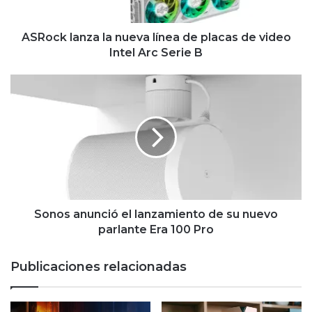
de
video
Intel
ASRock lanza la nueva línea de placas de video
Arc
Intel Arc Serie B
Serie
B
Sonos anunció
el
lanzamiento
de
su
nuevo
parlante
Era
100
Pro
Sonos anunció el lanzamiento de su nuevo
parlante Era 100 Pro
Publicaciones relacionadas