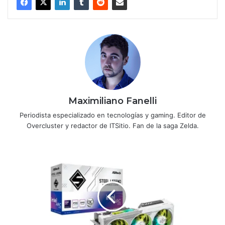
Maximiliano Fanelli
Periodista especializado en tecnologías y gaming. Editor de
Overcluster y redactor de ITSitio. Fan de la saga Zelda.
ASRock
lanza
la
nueva
línea
de
placas