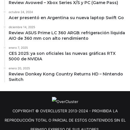
Review Avowed – Xbox Series X/S y PC (Game Pass)
octubre 24, 2024
Acer presentó en Argentina su nueva laptop Swift Go
diciembre 14, 2025
Review ASUS Prime LC 360 ARGB: refrigeración líquida
AIO de 360 mm con alto rendimiento
enero 7, 2025
CES 2025: ya son oficiales las nuevas gráficas RTX
5000 de NVIDIA
enero 20, 2025
Review Donkey Kong Country Returns HD – Nintendo
Switch
COPYRIGHT © OVERCLUSTER 2013-2024 - PROHIBIDA LA
REPRODUCCIÓN TOTAL O PARCIAL DE ESTOS CONTENIDOS SIN EL
PERMISO EXPRESO DE SUS AUTORES.