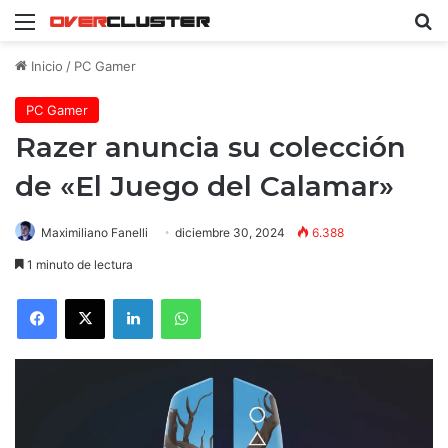
Menú
B
Inicio
/
PC Gamer
PC Gamer
Razer anuncia su colección
de «El Juego del Calamar»
Maximiliano Fanelli
diciembre 30, 2024
6.388
1 minuto de lectura
Facebook
X
LinkedIn
WhatsApp