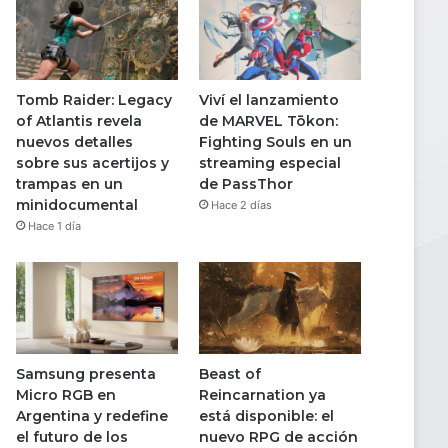
Tomb Raider: Legacy
Viví el lanzamiento
of Atlantis revela
de MARVEL Tōkon:
nuevos detalles
Fighting Souls en un
sobre sus acertijos y
streaming especial
trampas en un
de PassThor
minidocumental
Hace 2 días
Hace 1 día
Samsung presenta
Beast of
Micro RGB en
Reincarnation ya
Argentina y redefine
está disponible: el
el futuro de los
nuevo RPG de acción