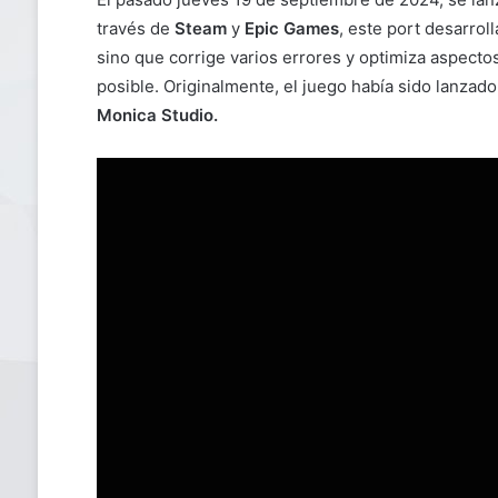
través de
Steam
y
Epic Games
, este port desarrol
sino que corrige varios errores y optimiza aspecto
posible. Originalmente, el juego había sido lanzad
Monica Studio.