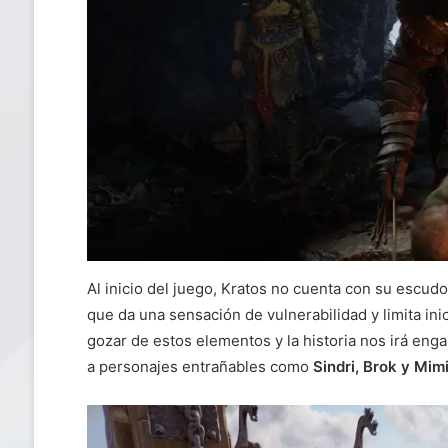
Al inicio del juego, Kratos no cuenta con su escudo
que da una sensación de vulnerabilidad y limita i
gozar de estos elementos y la historia nos irá en
a personajes entrañables como
Sindri, Brok y Mimi