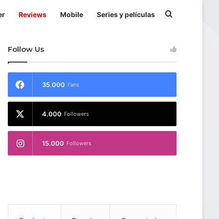
Buscar por
er
Reviews
Mobile
Series y películas
Follow Us
35.000
Fans
4.000
Followers
15.000
Followers