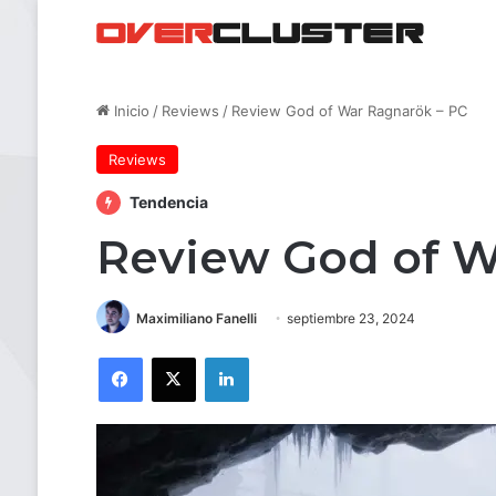
Inicio
/
Reviews
/
Review God of War Ragnarök – PC
Reviews
Tendencia
Review God of W
Maximiliano Fanelli
septiembre 23, 2024
Facebook
X
LinkedIn