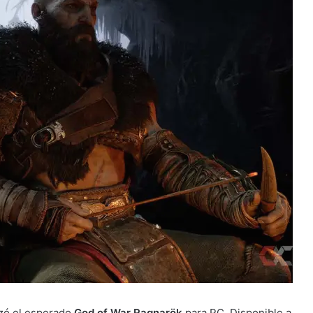
nzó el esperado
God of War Ragnarök
para PC. Disponible a