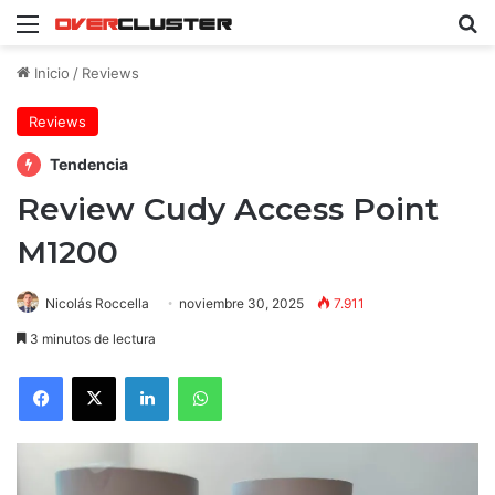
Menú
B
Inicio
/
Reviews
Reviews
Tendencia
Review Cudy Access Point
M1200
Nicolás Roccella
noviembre 30, 2025
7.911
3 minutos de lectura
Facebook
X
LinkedIn
WhatsApp