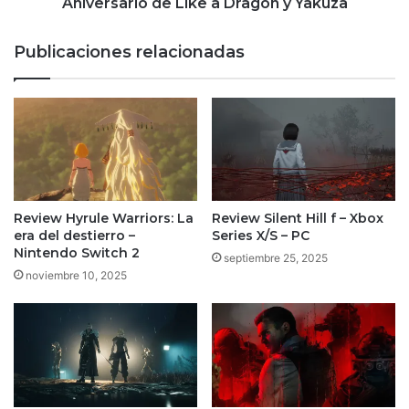
Like
Aniversario de Like a Dragon y Yakuza
a
Dragon
Publicaciones relacionadas
y
Yakuza
Review Hyrule Warriors: La
Review Silent Hill f – Xbox
era del destierro –
Series X/S – PC
Nintendo Switch 2
septiembre 25, 2025
noviembre 10, 2025