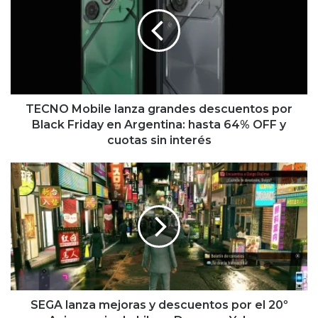
lanza
grandes
descuentos
por
Black
Friday
en
Argentina:
TECNO Mobile lanza grandes descuentos por
hasta
Black Friday en Argentina: hasta 64% OFF y
64%
cuotas sin interés
OFF
y
SEGA
cuotas
lanza
sin
mejoras
interés
y
descuentos
por
el
20º
Aniversario
de
SEGA lanza mejoras y descuentos por el 20º