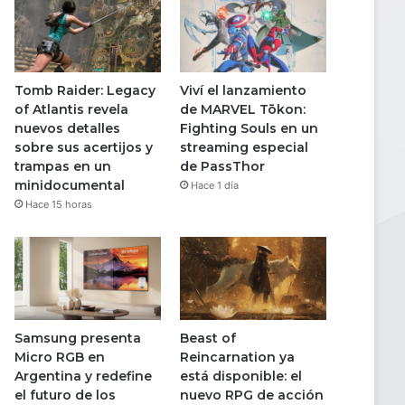
Tomb Raider: Legacy
Viví el lanzamiento
of Atlantis revela
de MARVEL Tōkon:
nuevos detalles
Fighting Souls en un
sobre sus acertijos y
streaming especial
trampas en un
de PassThor
minidocumental
Hace 1 día
Hace 15 horas
Samsung presenta
Beast of
Micro RGB en
Reincarnation ya
Argentina y redefine
está disponible: el
el futuro de los
nuevo RPG de acción