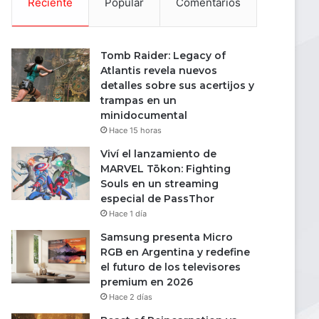
Reciente
Popular
Comentarios
Tomb Raider: Legacy of
Atlantis revela nuevos
detalles sobre sus acertijos y
trampas en un
minidocumental
Hace 15 horas
Viví el lanzamiento de
MARVEL Tōkon: Fighting
Souls en un streaming
especial de PassThor
Hace 1 día
Samsung presenta Micro
RGB en Argentina y redefine
el futuro de los televisores
premium en 2026
Hace 2 días