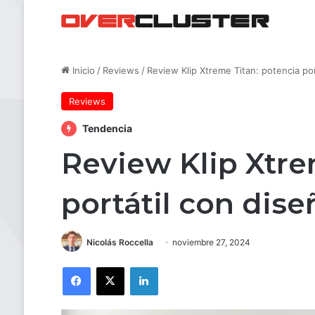
Inicio
/
Reviews
/
Review Klip Xtreme Titan: potencia po
Reviews
Tendencia
Review Klip Xtre
portátil con dis
Nicolás Roccella
noviembre 27, 2024
Facebook
X
LinkedIn