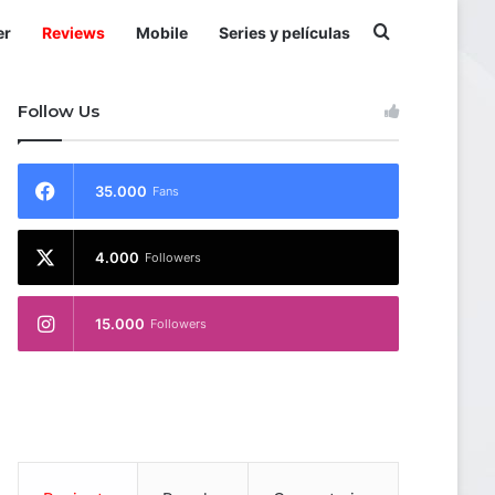
Buscar por
er
Reviews
Mobile
Series y películas
Follow Us
35.000
Fans
4.000
Followers
15.000
Followers