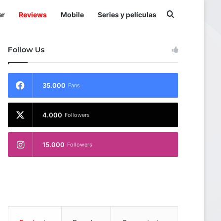
Buscar por
er
Reviews
Mobile
Series y películas
Follow Us
35.000
Fans
4.000
Followers
15.000
Followers