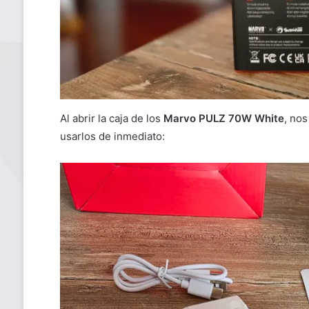
Al abrir la caja de los
Marvo PULZ 70W White
, no
usarlos de inmediato: