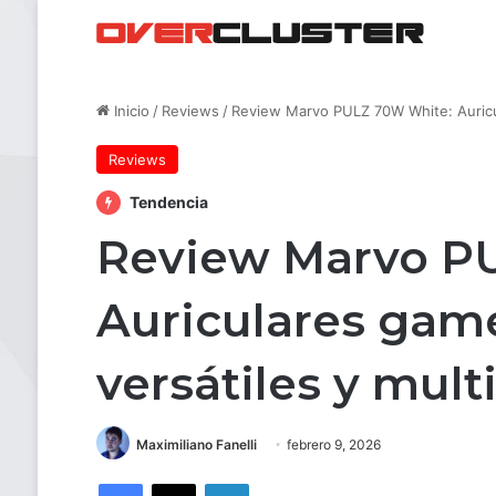
Inicio
/
Reviews
/
Review Marvo PULZ 70W White: Auricul
Reviews
Tendencia
Review Marvo P
Auriculares game
versátiles y mul
Maximiliano Fanelli
febrero 9, 2026
Facebook
X
LinkedIn