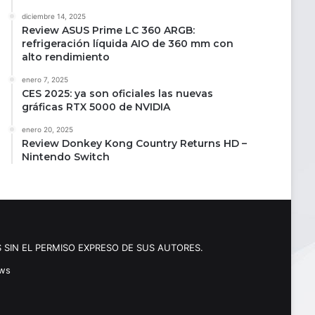
diciembre 14, 2025
Review ASUS Prime LC 360 ARGB:
refrigeración líquida AIO de 360 mm con
alto rendimiento
enero 7, 2025
CES 2025: ya son oficiales las nuevas
gráficas RTX 5000 de NVIDIA
enero 20, 2025
Review Donkey Kong Country Returns HD –
Nintendo Switch
 SIN EL PERMISO EXPRESO DE SUS AUTORES.
ews