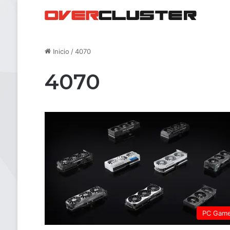
Inicio
/
4070
4070
PC Gam