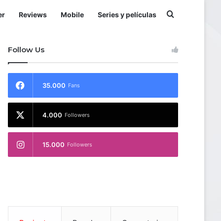
Buscar por
er
Reviews
Mobile
Series y películas
Follow Us
35.000
Fans
4.000
Followers
15.000
Followers