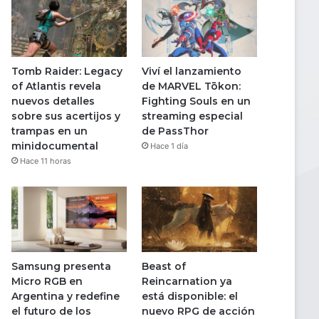
Tomb Raider: Legacy
Viví el lanzamiento
of Atlantis revela
de MARVEL Tōkon:
nuevos detalles
Fighting Souls en un
sobre sus acertijos y
streaming especial
trampas en un
de PassThor
minidocumental
Hace 1 día
Hace 11 horas
Samsung presenta
Beast of
Micro RGB en
Reincarnation ya
Argentina y redefine
está disponible: el
el futuro de los
nuevo RPG de acción