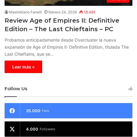
Maximiliano Fanelli
febrero 24, 2026
18.485
Review Age of Empires II: Definitive
Edition – The Last Chieftains – PC
Probamos anticipadamente desde Overcluster la nueva
expansión de Age of Empires II: Definitive Edition, titulada The
Last Chieftains, que se…
Leer más »
Follow Us
35.000
Fans
4.000
Followers