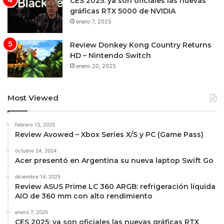
CES 2025: ya son oficiales las nuevas
gráficas RTX 5000 de NVIDIA
enero 7, 2025
Review Donkey Kong Country Returns
HD – Nintendo Switch
enero 20, 2025
Most Viewed
febrero 13, 2025
Review Avowed – Xbox Series X/S y PC (Game Pass)
octubre 24, 2024
Acer presentó en Argentina su nueva laptop Swift Go
diciembre 14, 2025
Review ASUS Prime LC 360 ARGB: refrigeración líquida
AIO de 360 mm con alto rendimiento
enero 7, 2025
CES 2025: ya son oficiales las nuevas gráficas RTX