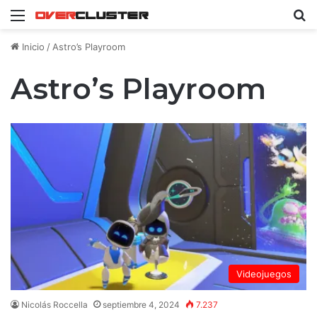
Menú
B
Inicio
/
Astro’s Playroom
Astro’s Playroom
Videojuegos
Nicolás Roccella
septiembre 4, 2024
7.237