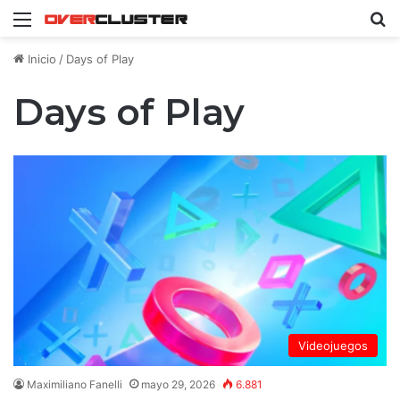
Menú
B
Inicio
/
Days of Play
Days of Play
Videojuegos
Maximiliano Fanelli
mayo 29, 2026
6.881