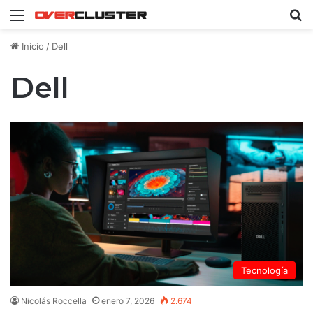
Menú
B
Inicio
/
Dell
Dell
Tecnología
Nicolás Roccella
enero 7, 2026
2.674