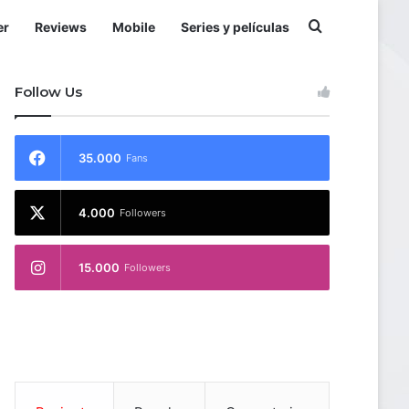
Buscar por
er
Reviews
Mobile
Series y películas
Follow Us
35.000
Fans
4.000
Followers
15.000
Followers