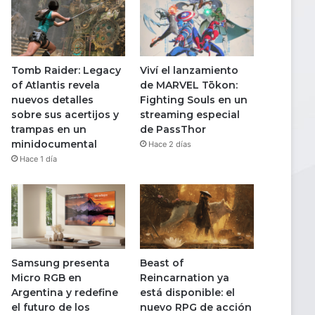
Tomb Raider: Legacy
Viví el lanzamiento
of Atlantis revela
de MARVEL Tōkon:
nuevos detalles
Fighting Souls en un
sobre sus acertijos y
streaming especial
trampas en un
de PassThor
minidocumental
Hace 2 días
Hace 1 día
Samsung presenta
Beast of
Micro RGB en
Reincarnation ya
Argentina y redefine
está disponible: el
el futuro de los
nuevo RPG de acción