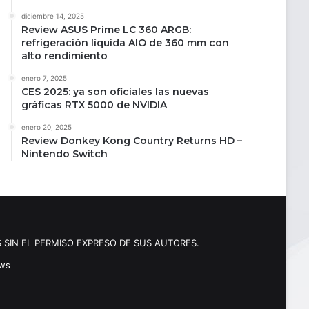
diciembre 14, 2025
Review ASUS Prime LC 360 ARGB:
refrigeración líquida AIO de 360 mm con
alto rendimiento
enero 7, 2025
CES 2025: ya son oficiales las nuevas
gráficas RTX 5000 de NVIDIA
enero 20, 2025
Review Donkey Kong Country Returns HD –
Nintendo Switch
 SIN EL PERMISO EXPRESO DE SUS AUTORES.
ews