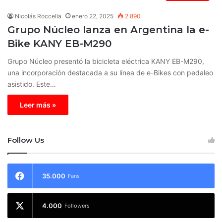
Nicolás Roccella
enero 22, 2025
2.890
Grupo Núcleo lanza en Argentina la e-
Bike KANY EB-M290
Grupo Núcleo presentó la bicicleta eléctrica KANY EB-M290,
una incorporación destacada a su línea de e-Bikes con pedaleo
asistido. Este…
Leer más »
Follow Us
35.000
Fans
4.000
Followers