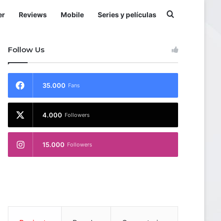
Buscar por
er
Reviews
Mobile
Series y películas
Follow Us
35.000
Fans
4.000
Followers
15.000
Followers