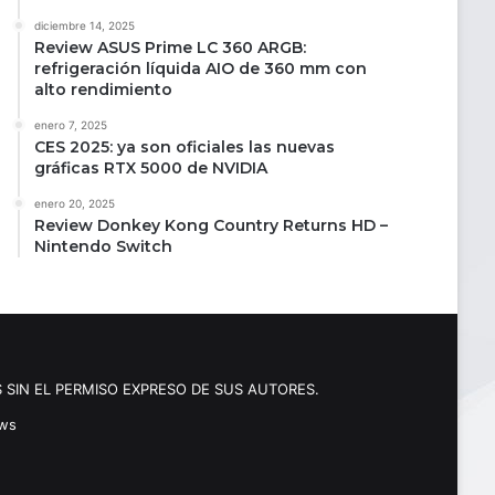
diciembre 14, 2025
Review ASUS Prime LC 360 ARGB:
refrigeración líquida AIO de 360 mm con
alto rendimiento
enero 7, 2025
CES 2025: ya son oficiales las nuevas
gráficas RTX 5000 de NVIDIA
enero 20, 2025
Review Donkey Kong Country Returns HD –
Nintendo Switch
 SIN EL PERMISO EXPRESO DE SUS AUTORES.
ews