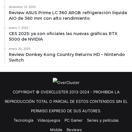
diciembre 14, 2025
Review ASUS Prime LC 360 ARGB: refrigeración líquida
AIO de 360 mm con alto rendimiento
enero 7, 2025
CES 2025: ya son oficiales las nuevas gráficas RTX
5000 de NVIDIA
enero 20, 2025
Review Donkey Kong Country Returns HD – Nintendo
Switch
COPYRIGHT © OVERCLUSTER 2013-2024 - PROHIBIDA LA
REPRODUCCIÓN TOTAL O PARCIAL DE ESTOS CONTENIDOS SIN EL
PERMISO EXPRESO DE SUS AUTORES.
Tecnología
Videojuegos
PC Gamer
Series y películas
Mobile
Reviews