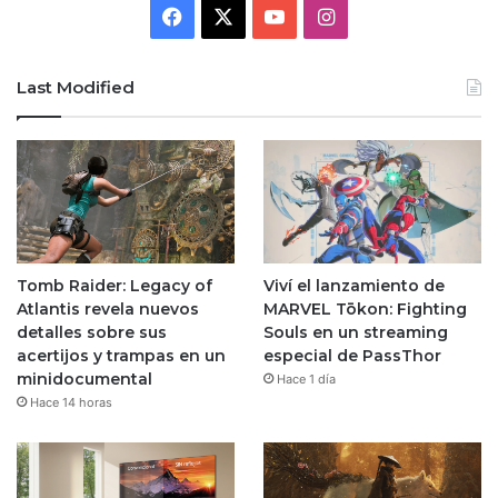
Facebook
X
YouTube
Instagram
Last Modified
Tomb Raider: Legacy of
Viví el lanzamiento de
Atlantis revela nuevos
MARVEL Tōkon: Fighting
detalles sobre sus
Souls en un streaming
acertijos y trampas en un
especial de PassThor
minidocumental
Hace 1 día
Hace 14 horas