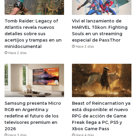
Tomb Raider: Legacy of
Viví el lanzamiento de
Atlantis revela nuevos
MARVEL Tōkon: Fighting
detalles sobre sus
Souls en un streaming
acertijos y trampas en un
especial de PassThor
minidocumental
Hace 2 días
Hace 2 días
Samsung presenta Micro
Beast of Reincarnation ya
RGB en Argentina y
está disponible: el nuevo
redefine el futuro de los
RPG de acción de Game
televisores premium en
Freak llega a PC, PS5 y
2026
Xbox Game Pass
Hace 3 días
Hace 4 días