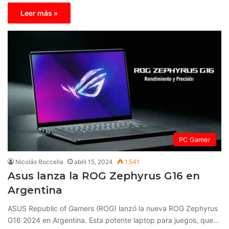
Leer más »
PC Gamer
Nicolás Roccella
abril 15, 2024
1.541
Asus lanza la ROG Zephyrus G16 en
Argentina
ASUS Republic of Gamers (ROG) lanzó la nueva ROG Zephyrus
G16 2024 en Argentina. Esta potente laptop para juegos, que…