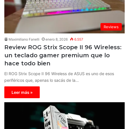
Reviews
Maximiliano Fanelli
enero 8, 2026
6.557
Review ROG Strix Scope II 96 Wireless:
un teclado gamer premium que lo
hace todo bien
El ROG Strix Scope II 96 Wireless de ASUS es uno de esos
periféricos que, apenas lo sacás de la…
Leer más »