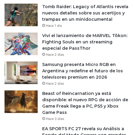
Tomb Raider: Legacy of Atlantis revela
nuevos detalles sobre sus acertijos y
trampas en un minidocumental
Hace 1 día
Viví el lanzamiento de MARVEL Tōkon:
Fighting Souls en un streaming
especial de PassThor
Hace 2 días
Samsung presenta Micro RGB en
Argentina y redefine el futuro de los
televisores premium en 2026
Hace 2 días
Beast of Reincarnation ya está
disponible: el nuevo RPG de acción de
Game Freak llega a PC, PS5 y Xbox
Game Pass
Hace 3 días
EA SPORTS FC 27 revela su Análisis a
Fondo del Modo Carrera con grandes