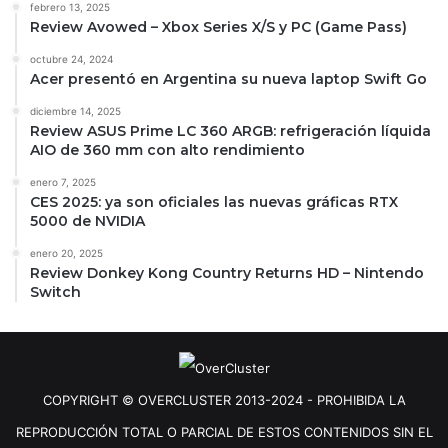
febrero 13, 2025
Review Avowed – Xbox Series X/S y PC (Game Pass)
octubre 24, 2024
Acer presentó en Argentina su nueva laptop Swift Go
diciembre 14, 2025
Review ASUS Prime LC 360 ARGB: refrigeración líquida
AIO de 360 mm con alto rendimiento
enero 7, 2025
CES 2025: ya son oficiales las nuevas gráficas RTX
5000 de NVIDIA
enero 20, 2025
Review Donkey Kong Country Returns HD – Nintendo
Switch
COPYRIGHT © OVERCLUSTER 2013-2024 - PROHIBIDA LA
REPRODUCCIÓN TOTAL O PARCIAL DE ESTOS CONTENIDOS SIN EL