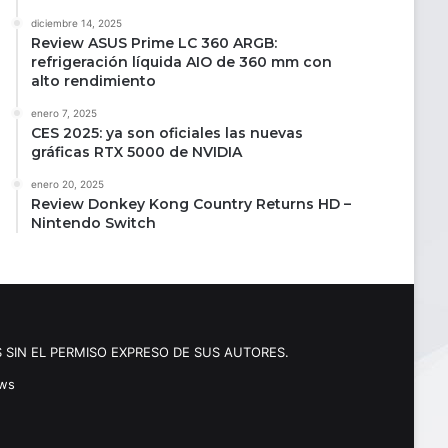
diciembre 14, 2025
Review ASUS Prime LC 360 ARGB:
refrigeración líquida AIO de 360 mm con
alto rendimiento
enero 7, 2025
CES 2025: ya son oficiales las nuevas
gráficas RTX 5000 de NVIDIA
enero 20, 2025
Review Donkey Kong Country Returns HD –
Nintendo Switch
 SIN EL PERMISO EXPRESO DE SUS AUTORES.
ews