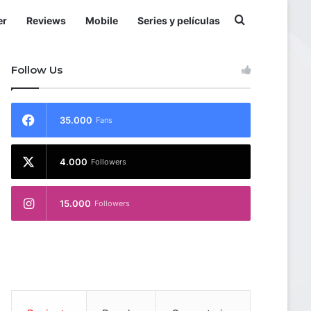
Buscar por
er
Reviews
Mobile
Series y películas
Follow Us
35.000
Fans
4.000
Followers
15.000
Followers